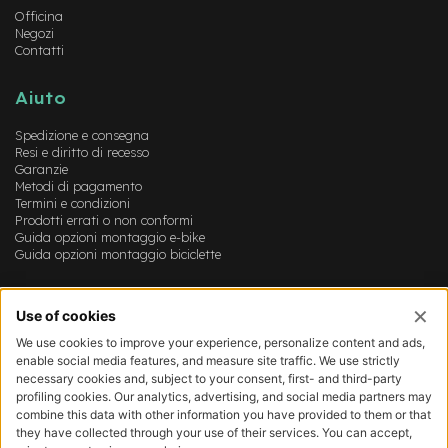
u
Officina
r
Negozi
e
Contatti
r
i
g
Aiuto
i
d
Spedizione e consegna
e
Resi e diritto di recesso
1
Garanzie
0
Metodi di pagamento
Termini e condizioni
Prodotti errati o non conformi
C
Guida opzioni montaggio e-bike
o
Guida opzioni montaggio biciclette
p
e
r
Account
t
u
Login
r
Registrazione
e
Il mio account
v
Lista dei desideri
a
r
i