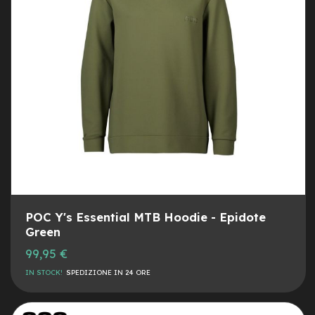
M
o
t
o
r
e
c
e
n
t
r
a
l
e
e
-
POC Y's Essential MTB Hoodie - Epidote
G
Green
r
a
99,95 €
v
e
IN STOCK!
SPEDIZIONE IN 24 ORE
l
e