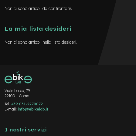
0
Non ci sono articoli da confrontare.
C
o
p
La mia lista desideri
e
r
t
Non ci sono articoli nella lista desideri.
u
r
e
r
i
g
i
d
e
Viale Lecco, 79
8
22100 - Como
Tel.
+39 031-2270072
C
E-mail:
info@ebikelab.it
o
p
Instagram
FaceBook
YouTube
e
r
I nostri servizi
t