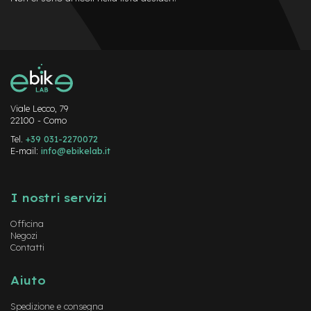
e
-
C
i
t
y
b
i
Viale Lecco, 79
k
22100 - Como
e
Tel.
+39 031-2270072
E-mail:
info@ebikelab.it
m
o
Instagram
FaceBook
YouTube
t
o
I nostri servizi
r
e
Officina
a
Negozi
m
Contatti
o
z
z
Aiuto
o
Spedizione e consegna