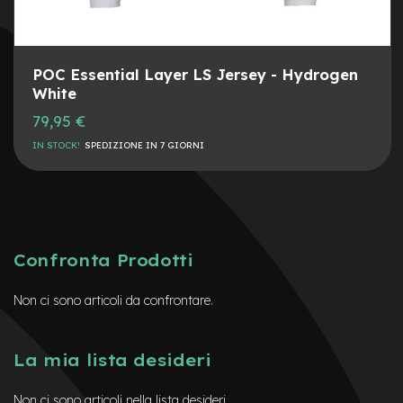
n
d
u
r
POC Essential Layer LS Jersey - Hydrogen
o
White
e
79,95 €
-
U
IN STOCK!
SPEDIZIONE IN 7 GIORNI
r
b
a
n
e
-
Confronta Prodotti
T
r
Non ci sono articoli da confrontare.
e
k
k
i
La mia lista desideri
n
g
Non ci sono articoli nella lista desideri.