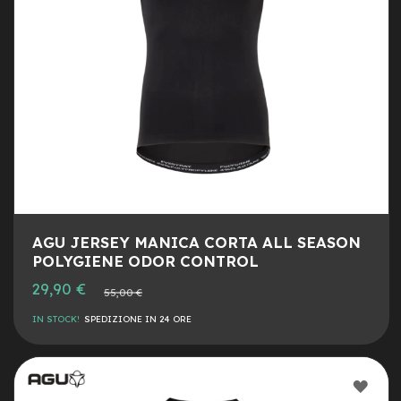
a
i
n
e
-
M
T
B
S
u
p
e
r
l
AGU JERSEY MANICA CORTA ALL SEASON
i
POLYGIENE ODOR CONTROL
g
29,90 €
h
Prezzo
55,00 €
normale
t
IN STOCK!
SPEDIZIONE IN 24 ORE
e
-
M
AGG
T