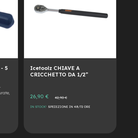
 - 5
Icetoolz CHIAVE A
CRICCHETTO DA 1/2”
r
urate,
Prezzo
26,90 €
Prezzo
42,90 €
speciale
normale
IN STOCK!
SPEDIZIONE IN 48/72 ORE
AGGIUNGI
ALLA
AGGIUNGI