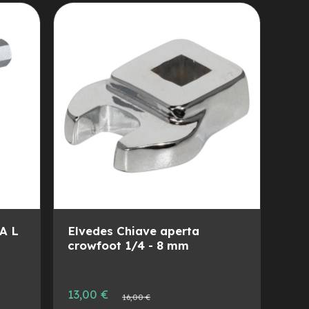
LISTA
AL
DESIDERI
CONFRONTO
A L
Elvedes Chiave aperta
crowfoot 1/4 - 8 mm
Prezzo
13,00 €
Prezzo
16,00 €
speciale
normale