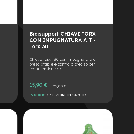
X
Bicisupport CHIAVI TORX
-
CON IMPUGNATURA A T -
Torx 30
Chiave Torx T30 con impugnatura a T,
presa stabile e controllo preciso per
manutenzione bici.
Prezzo
15,90 €
Prezzo
25,00 €
speciale
normale
IN STOCK!
SPEDIZIONE IN 48/72 ORE
AGGIUNGI
ALLA
AGGIUNGI
LISTA
AL