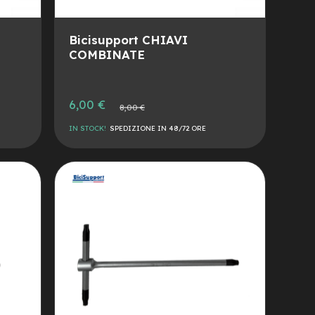
Bicisupport CHIAVI
COMBINATE
Prezzo
6,00 €
Prezzo
8,00 €
speciale
normale
IN STOCK!
SPEDIZIONE IN 48/72 ORE
AGGIUNGI
ALLA
AGGIUNGI
LISTA
AL
DESIDERI
CONFRONTO