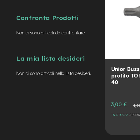
mozzo
e-
MTB
Confronta Prodotti
Enduro
e-
Non ci sono articoli da confrontare.
Urban
e-
Trekking
La mia lista desideri
e-
City
Unior Buss
bike
Non ci sono articoli nella lista desideri.
profilo TO
motore
40
a
mozzo
Motore
Prezzo
3,00 €
Prezzo
4,99
centrale
speciale
normal
IN STOCK!
SPEDI
e-
Gravel
AGGIUNGI
e-
ALLA
AGGIUNGI
Fat