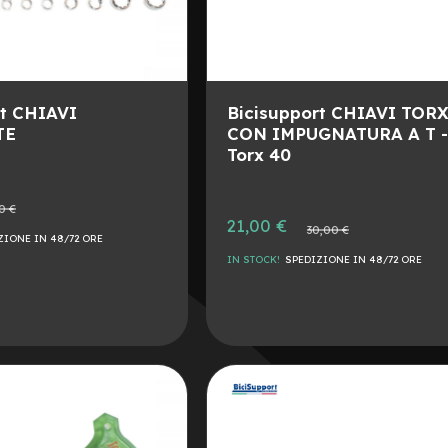
rt CHIAVI
Bicisupport CHIAVI TOR
TE
CON IMPUGNATURA A T 
Torx 40
0 €
e
Prezzo
21,00 €
Prezzo
30,00 €
speciale
ZIONE IN 48/72 ORE
normale
IN STOCK!
SPEDIZIONE IN 48/72 ORE
AGGIUNGI
ALLA
AGGIUNGI
LISTA
AL
DESIDERI
CONFRONTO