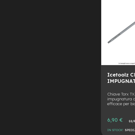
Manubri
Minuterie
Metalliche
Pastiglie
monopattino
Parafanghi,
Parti
in
Plastica
e
Gomma
Icetoolz 
Ricambi
IMPUGNATU
elettrici
monopattini
Chiave Torx TX
Acceleratori
impugnatura a 
efficace per bic
Blocco
motore
Prezzo
6,90 €
Prezzo
Dashboard
11,
speciale
normal
Mozzi
IN STOCK!
SPEDI