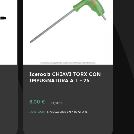
DESIDERI
CONFRONTO
X
Icetoolz CHIAVI TORX CON
-
IMPUGNATURA A T - 25
Prezzo
8,00 €
Prezzo
11,90 €
speciale
normale
IN STOCK!
SPEDIZIONE IN 48/72 ORE
AGGIUNGI
ALLA
AGGIUNGI