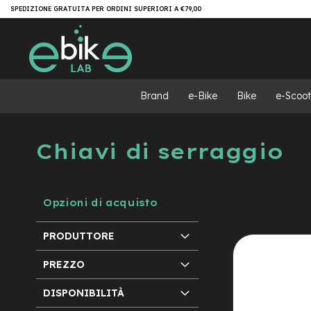
Salta
Brand
SPEDIZIONE GRATUITA PER ORDINI SUPERIORI A €79,00
al
e-
contenuto
Bike
e-
MTB
e-
Brand
e-Bike
Bike
e-Scoot
MTB
All
Mountain
Chiavi di serraggio
e-
MTB
Super
light
Opzioni di acquisto
e-
MTB
Front/Hardtail
PRODUTTORE
motore
centrale
PREZZO
motore
DISPONIBILITÀ
a