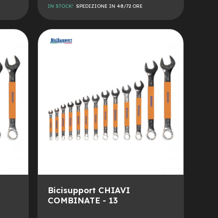
IN STOCK!
SPEDIZIONE IN 48/72 ORE
AGGIUNGI
ALLA
AGGIUNGI
LISTA
AL
DESIDERI
CONFRONTO
Bicisupport CHIAVI
COMBINATE - 13