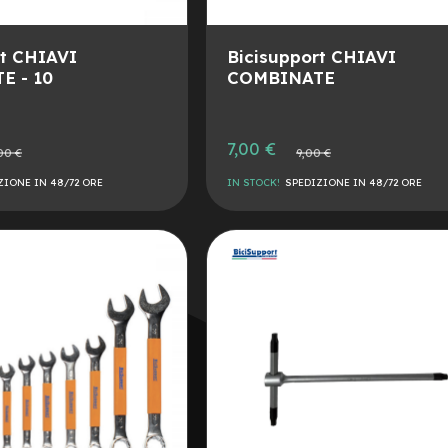
rt CHIAVI
Bicisupport CHIAVI
E - 10
COMBINATE
Prezzo
7,00 €
Prezzo
00 €
9,00 €
speciale
e
normale
ZIONE IN 48/72 ORE
IN STOCK!
SPEDIZIONE IN 48/72 ORE
AGGIUNGI
ALLA
AGGIUNGI
LISTA
AL
DESIDERI
CONFRONTO