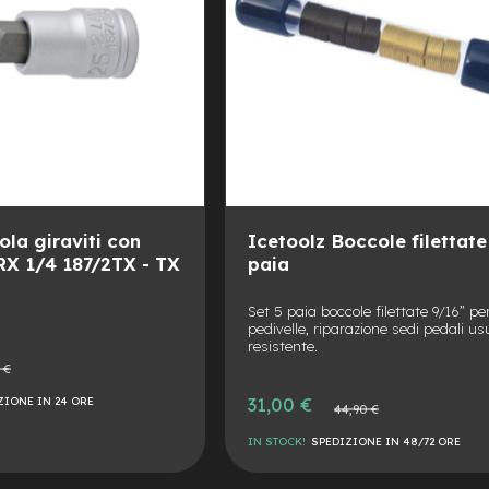
ola giraviti con
Icetoolz Boccole filettate
RX 1/4 187/2TX - TX
paia
Set 5 paia boccole filettate 9/16” pe
pedivelle, riparazione sedi pedali us
resistente.
 €
e
Prezzo
31,00 €
ZIONE IN 24 ORE
Prezzo
44,90 €
speciale
normale
IN STOCK!
SPEDIZIONE IN 48/72 ORE
AGGIUNGI