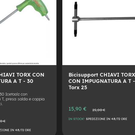
CHIAVI TORX CON
Bicisupport CHIAVI TOR
RA A T - 30
CON IMPUGNATURA A T 
Torx 25
30 Icetoolz con
T, presa salda e coppia
i.
Prezzo
15,90 €
Prezzo
25,00 €
speciale
normale
IN STOCK!
SPEDIZIONE IN 48/72 ORE
90 €
e
AGGIUNGI
ZIONE IN 48/72 ORE