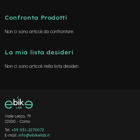
d
s
Confronta Prodotti
U
s
a
Non ci sono articoli da confrontare.
t
o
La mia lista desideri
e
-
T
Non ci sono articoli nella lista desideri.
r
e
k
k
i
n
g
U
s
Viale Lecco, 79
a
22100 - Como
t
Tel.
+39 031-2270072
o
E-mail:
info@ebikelab.it