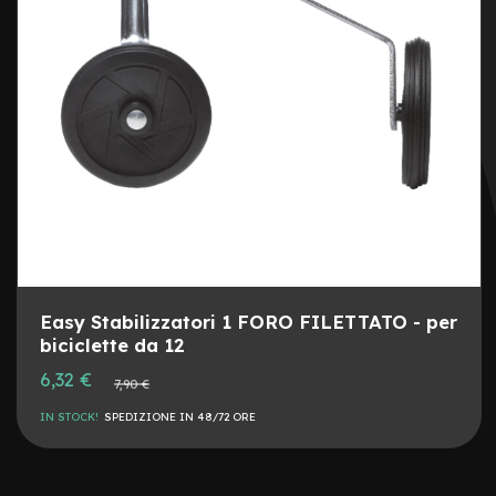
e
a
m
o
z
z
o
e
-
B
i
k
e
C
a
Easy Stabilizzatori 1 FORO FILETTATO - per
r
biciclette da 12
g
o
Prezzo
6,32 €
Prezzo
7,90 €
speciale
normale
e
IN STOCK!
SPEDIZIONE IN 48/72 ORE
-
K
i