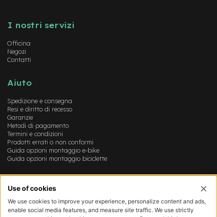
e
Instagram
FaceBook
YouTube
-
M
I nostri servizi
T
B
Officina
U
Negozi
s
Contatti
a
t
o
Aiuto
e
Spedizione e consegna
-
Resi e diritto di recesso
Garanzie
C
Metodi di pagamento
i
Termini e condizioni
t
Prodotti errati o non conformi
y
Guida opzioni montaggio e-bike
B
Guida opzioni montaggio biciclette
i
k
e
Account
U
s
Login
a
Registrazione
t
Il mio account