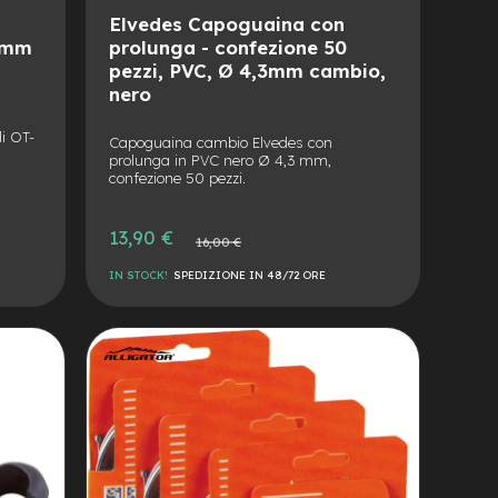
Elvedes Capoguaina con
.5mm
prolunga - confezione 50
pezzi, PVC, Ø 4,3mm cambio,
nero
i OT-
Capoguaina cambio Elvedes con
prolunga in PVC nero Ø 4,3 mm,
confezione 50 pezzi.
Prezzo
13,90 €
Prezzo
16,00 €
speciale
normale
IN STOCK!
SPEDIZIONE IN 48/72 ORE
AGGIUNGI
ALLA
AGGIUNGI
LISTA
AL
DESIDERI
CONFRONTO