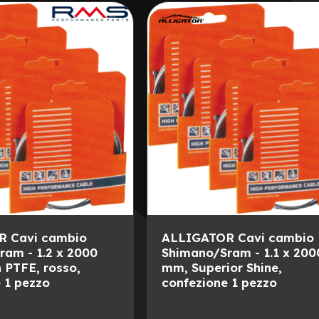
LISTA
AL
DESIDERI
CONFRONTO
 Cavi cambio
ALLIGATOR Cavi cambio
am - 1.2 x 2000
Shimano/Sram - 1.1 x 200
 PTFE, rosso,
mm, Superior Shine,
 1 pezzo
confezione 1 pezzo