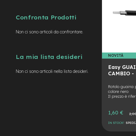
mozzo
e-
MTB
Confronta Prodotti
Enduro
e-
Non ci sono articoli da confrontare.
Urban
e-
Trekking
NOVITÀ
La mia lista desideri
e-
City
Easy GUAI
bike
Non ci sono articoli nella lista desideri.
CAMBIO - 1
motore
a
Rotolo guaina
mozzo
colore nero
Il prezzo è rife
Motore
centrale
Prezzo
1,60 €
e-
Prezzo
2,0
speciale
normal
Gravel
IN STOCK!
SPEDI
e-
AGGIUNGI
Fat