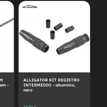
LISTA
AL
DESIDERI
CONFRONTO
EM
ALLIGATOR KIT REGISTRO
am -
INTERMEDIO - alluminio,
nero
Prezzo
13,30 €