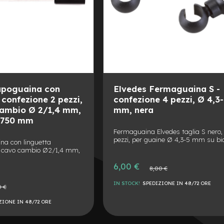
apoguaina con
Elvedes Fermaguaina S -
 confezione 2 pezzi,
confezione 4 pezzi, Ø 4,3
cambio Ø 2/1,4 mm,
mm, nera
 750 mm
Fermaguaina Elvedes taglia S nero,
pezzi, per guaine Ø 4,3-5 mm su bic
na con linguetta
 cavo cambio Ø2/1,4 mm,
Prezzo
6,00 €
Prezzo
8,00 €
speciale
normale
IN STOCK!
SPEDIZIONE IN 48/72 ORE
0 €
e
AGGIUNGI
ZIONE IN 48/72 ORE
ALLA
AGGIUNGI