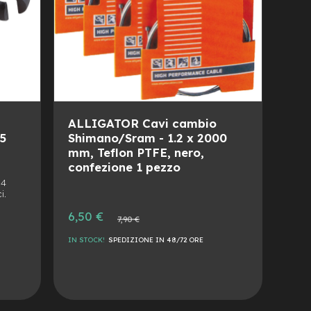
ALLIGATOR Cavi cambio
-5
Shimano/Sram - 1.2 x 2000
mm, Teflon PTFE, nero,
confezione 1 pezzo
 4
i.
Prezzo
6,50 €
Prezzo
7,90 €
speciale
normale
IN STOCK!
SPEDIZIONE IN 48/72 ORE
AGGIUNGI
ALLA
AGGIUNGI