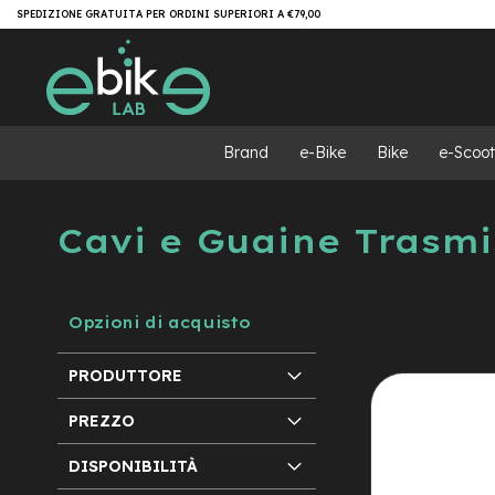
Salta
Brand
SPEDIZIONE GRATUITA PER ORDINI SUPERIORI A €79,00
al
e-
contenuto
Bike
e-
MTB
e-
Brand
e-Bike
Bike
e-Scoot
MTB
All
Mountain
Cavi e Guaine Trasmi
e-
MTB
Super
light
Opzioni di acquisto
e-
MTB
Front/Hardtail
PRODUTTORE
motore
centrale
PREZZO
motore
DISPONIBILITÀ
a