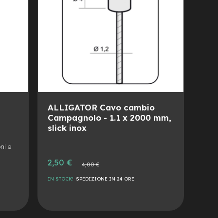
ALLIGATOR Cavo cambio
Campagnolo - 1.1 x 2000 mm,
slick inox
ni e
Prezzo
2,50 €
Prezzo
4,00 €
speciale
normale
IN STOCK!
SPEDIZIONE IN 24 ORE
AGGIUNGI
ALLA
AGGIUNGI