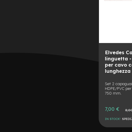
Batterie
monopattino
Borse
monopattino
Camere
d'Aria
monopattino
Elvedes C
Camere
linguetta -
d'aria
per cavo 
8
lunghezza
Camere
d'aria
Set 2 capoguai
10
HDPE/PVC per
750 mm.
Cavi
e
Prezzo
7,00 €
Guaine
Prezzo
8,0
speciale
normal
Coperture
IN STOCK!
SPEDI
monopattino
AGGIUNGI
Coperture