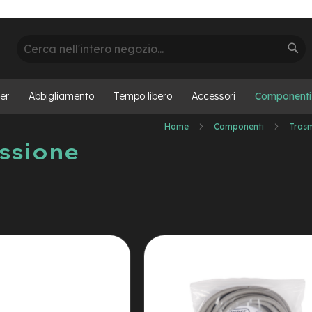
Cerca
Cer
er
Abbigliamento
Tempo libero
Accessori
Componenti
Home
Componenti
Tras
ssione