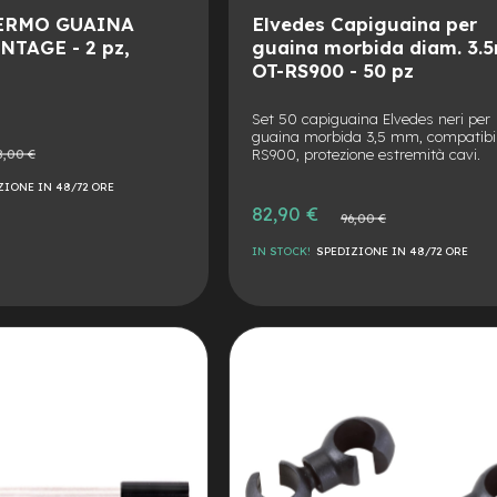
FERMO GUAINA
Elvedes Capiguaina per
NTAGE - 2 pz,
guaina morbida diam. 3
OT-RS900 - 50 pz
Set 50 capiguaina Elvedes neri per
guaina morbida 3,5 mm, compatibil
o
RS900, protezione estremità cavi.
8,00 €
ale
ZIONE IN 48/72 ORE
Prezzo
82,90 €
Prezzo
96,00 €
speciale
normale
IN STOCK!
SPEDIZIONE IN 48/72 ORE
AGGIUNGI
ALLA
AGGIUNGI
LISTA
AL
DESIDERI
CONFRONTO