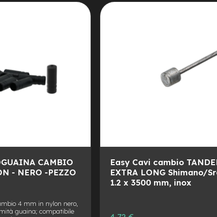
ALLA
AGGIUNGI
LISTA
AL
DESIDERI
CONFRONTO
OGUAINA CAMBIO
Easy Cavi cambio TAND
N - NERO -PEZZO
EXTRA LONG Shimano/Sr
1.2 x 3500 mm, inox
mbio 4 mm in nylon nero,
mità guaina; compatibile
Prezzo
4,72 €