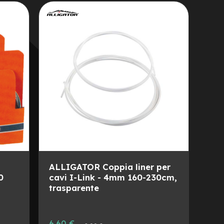
LISTA
AL
DESIDERI
CONFRONTO
ALLIGATOR Coppia liner per
0
cavi I-Link - 4mm 160-230cm,
trasparente
Prezzo
6,60 €
Prezzo