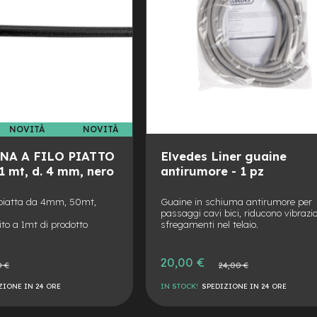
NOVITÀ
NOVITÀ
NA A FILO PIATTO
Elvedes Liner guaine
 mt, d. 4 mm, nero
antirumore - 1 pz
 piatta da 4mm, 50mt,
Guaine in schiuma antirumore per
passaggi cavi bici, riducono vibrazio
rito a 1mt di prodotto
sfregamenti nel telaio.
Prezzo
20,00 €
Prezzo
0 €
24,00 €
speciale
e
normale
ZIONE IN 24 ORE
IN STOCK!
SPEDIZIONE IN 24 ORE
AGGIUNGI