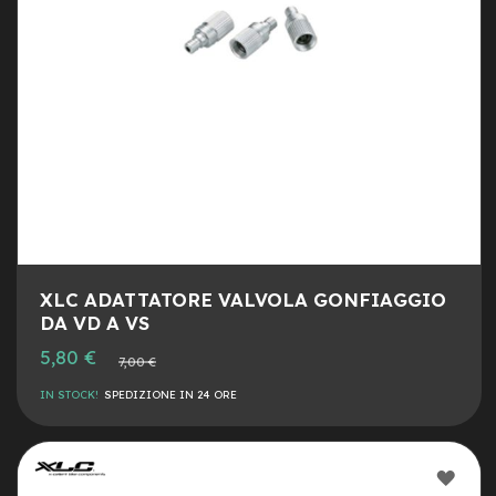
a
i
n
e
-
M
T
B
S
u
p
e
r
l
XLC ADATTATORE VALVOLA GONFIAGGIO
i
DA VD A VS
g
Prezzo
5,80 €
h
Prezzo
7,00 €
speciale
normale
t
IN STOCK!
SPEDIZIONE IN 24 ORE
e
-
M
AGG
T