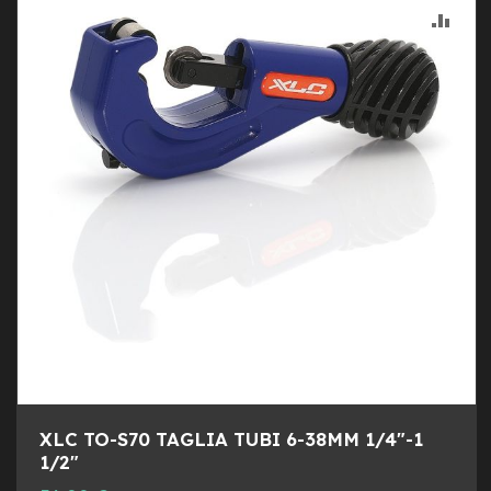
B
ALLA
AGG
F
r
LIST
AL
o
n
DESI
CON
t
/
H
a
r
d
t
a
i
l
m
o
t
o
r
e
XLC TO-S70 TAGLIA TUBI 6-38MM 1/4"-1
c
e
1/2"
n