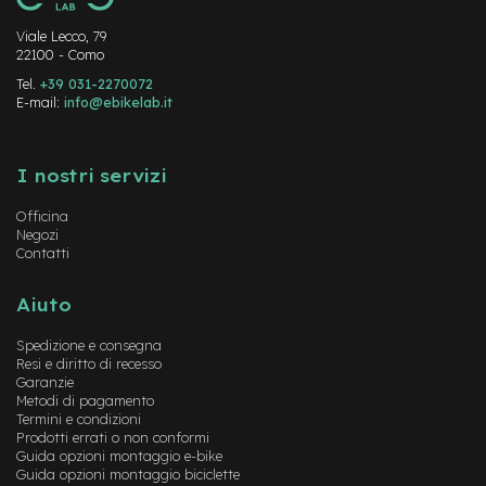
n
d
Viale Lecco, 79
u
22100 - Como
r
Tel.
+39 031-2270072
o
E-mail:
info@ebikelab.it
e
Instagram
FaceBook
YouTube
-
U
I nostri servizi
r
b
Officina
a
Negozi
n
Contatti
e
Aiuto
-
T
Spedizione e consegna
r
Resi e diritto di recesso
e
Garanzie
k
Metodi di pagamento
k
Termini e condizioni
i
Prodotti errati o non conformi
n
Guida opzioni montaggio e-bike
g
Guida opzioni montaggio biciclette