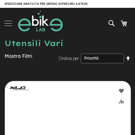
Salta
SPEDIZIONE GRATUITA PER ORDINI SUPERIORI A €79,00
Brand
al
contenuto
e-
Cerca
Carr
Bike
e
Utensili Vari
-
M
T
Mostra Filtri
B
I
Ordina per
la
e
di
-
de
M
T
AGG
B
A
ALLA
AGG
l
l
LIST
AL
M
o
DESI
CON
u
n
t