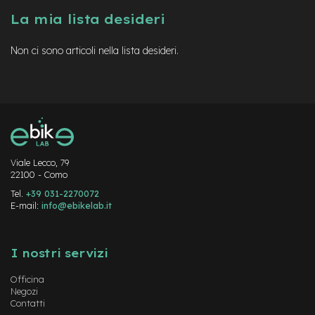
a
La mia lista desideri
i
n
Non ci sono articoli nella lista desideri.
e
-
M
T
B
S
u
p
e
Viale Lecco, 79
22100 - Como
r
l
Tel.
+39 031-2270072
i
E-mail:
info@ebikelab.it
g
h
Instagram
FaceBook
YouTube
t
I nostri servizi
e
-
Officina
M
Negozi
T
Contatti