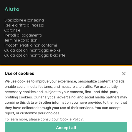
B
F
Aiuto
r
o
Spedizione e consegna
n
Resi e diritto di recesso
t
Garanzie
/
Metodi di pagamento
H
Termini e condizioni
a
Prodotti errati o non conformi
r
Guida opzioni montaggio e-bike
d
Guida opzioni montaggio biciclette
t
a
Account
i
l
Login
Registrazione
m
Il mio account
o
Lista dei desideri
t
o
r
e
c
e
n