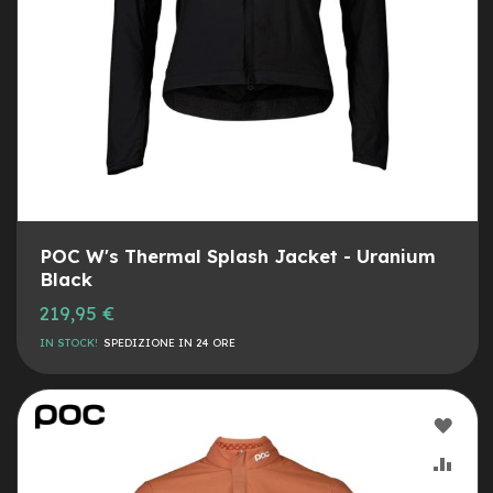
i
n
o
B
a
t
t
e
r
i
e
m
POC W's Thermal Splash Jacket - Uranium
o
Black
n
o
219,95 €
p
IN STOCK!
SPEDIZIONE IN 24 ORE
a
t
t
i
AGG
n
o
ALLA
AGG
B