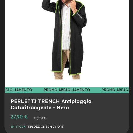
M
o
DESI
CON
t
o
r
e
c
e
n
t
r
a
l
e
e
-
 ABBIGLIAMENTO
PROMO ABBIGLIAMENTO
PROMO ABBIGL
G
r
PERLETTI TRENCH Antipioggia
a
Catarifrangente - Nero
v
e
27,90 €
Prezzo
49,00 €
l
normale
IN STOCK!
SPEDIZIONE IN 24 ORE
e