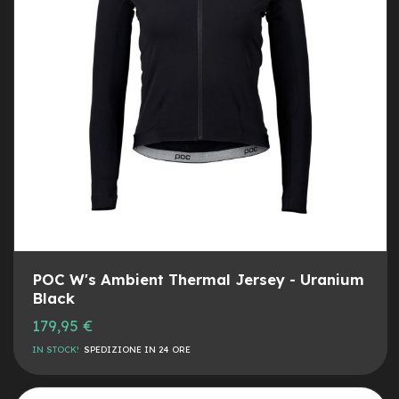
y
B
i
k
e
B
M
X
M
T
B
M
t
b
POC W's Ambient Thermal Jersey - Uranium
F
Black
u
l
179,95 €
l
IN STOCK!
SPEDIZIONE IN 24 ORE
M
t