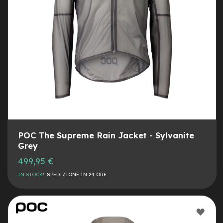
e
a
m
o
z
z
o
e
-
B
i
k
e
C
POC The Supreme Rain Jacket - Sylvanite
a
Grey
r
g
499,95 €
o
IN STOCK!
SPEDIZIONE IN 24 ORE
e
-
K
AGG
i