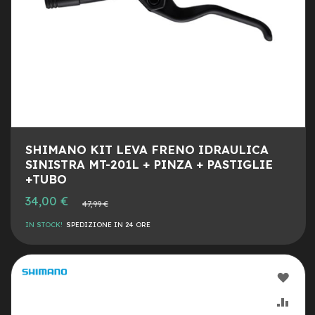
e
-
C
i
t
y
b
i
k
e
SHIMANO KIT LEVA FRENO IDRAULICA
m
SINISTRA MT-201L + PINZA + PASTIGLIE
o
+TUBO
t
o
Prezzo
34,00 €
Prezzo
47,99 €
r
speciale
normale
e
IN STOCK!
SPEDIZIONE IN 24 ORE
a
m
o
z
AGG
z
o
ALLA
AGG