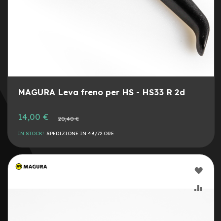
r
i
a
8
C
a
m
e
r
e
MAGURA Leva freno per HS - HS33 R 2d
d
'
Prezzo
14,00 €
a
Prezzo
20,40 €
speciale
normale
r
IN STOCK!
SPEDIZIONE IN 48/72 ORE
i
a
1
0
AGG
C
ALLA
AGG
a
v
LIST
AL
i
e