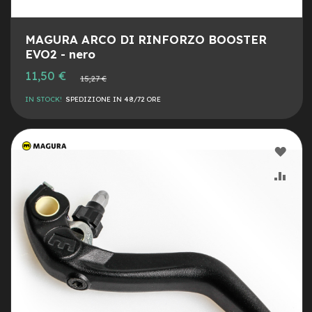
r
i
a
MAGURA ARCO DI RINFORZO BOOSTER
m
EVO2 - nero
o
Prezzo
n
11,50 €
Prezzo
15,27 €
speciale
o
normale
p
IN STOCK!
SPEDIZIONE IN 48/72 ORE
a
t
t
i
AGG
n
o
ALLA
AGG
LIST
AL
C
a
DESI
CON
m
e
r
e
d
'
a