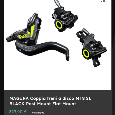
LIST
AL
I
l
DESI
CON
l
u
m
i
n
a
z
i
o
n
e
L
e
v
e
f
r
MAGURA Coppia freni a disco MT8 SL
e
BLACK Post Mount Flat Mount
n
Prezzo
o
379,90 €
Prezzo
471,40 €
speciale