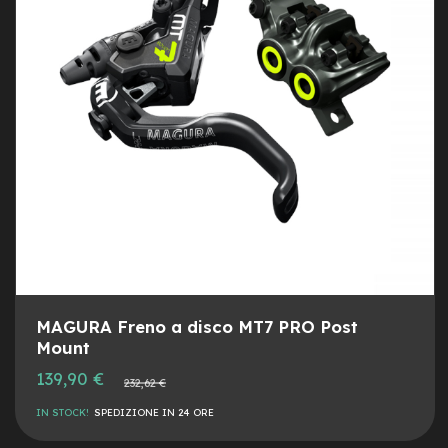
e
DESI
CON
a
m
o
z
z
o
e
-
B
i
k
e
C
a
r
g
MAGURA Freno a disco MT7 PRO Post
o
Mount
Prezzo
e
139,90 €
Prezzo
232,62 €
speciale
-
normale
K
IN STOCK!
SPEDIZIONE IN 24 ORE
i