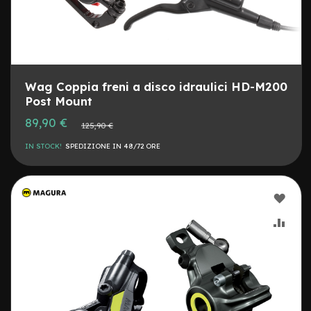
u
r
e
r
i
g
i
Wag Coppia freni a disco idraulici HD-M200
d
Post Mount
e
1
Prezzo
89,90 €
Prezzo
125,90 €
0
speciale
normale
IN STOCK!
SPEDIZIONE IN 48/72 ORE
C
o
p
e
AGG
r
t
ALLA
AGG
u
r
LIST
AL
e
v
DESI
CON
a
r
i