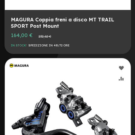
e
r
i
e
MAGURA Coppia freni a disco MT TRAIL
M
SPORT Post Mount
e
Prezzo
164,00 €
t
Prezzo
232,62 €
speciale
normale
a
l
IN STOCK!
SPEDIZIONE IN 48/72 ORE
l
i
c
AGG
h
e
ALLA
AGG
P
LIST
AL
a
s
DESI
CON
t
i
g
l
i
e
m