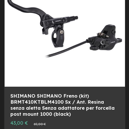
i
DESI
CON
n
o
B
a
t
t
e
r
i
e
m
o
n
o
p
a
SHIMANO SHIMANO Freno (kit)
t
t
BRMT410KTBLM4100 Sx / Ant. Resina
i
senza aletta Senza adattatore per forcella
n
post mount 1000 (black)
o
Prezzo
43,00 €
Prezzo
65,00 €
speciale
B
normale