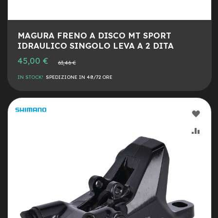
i
d
a
c
MAGURA FRENO A DISCO MT SPORT
o
IDRAULICO SINGOLO LEVA A 2 DITA
r
s
Prezzo
45,00 €
Prezzo
63,46 €
a
speciale
normale
IN STOCK!
SPEDIZIONE IN 48/72 ORE
G
r
a
v
AGG
e
l
ALLA
AGG
e-
LIST
AL
Scooter
DESI
CON
A
c
c
e
s