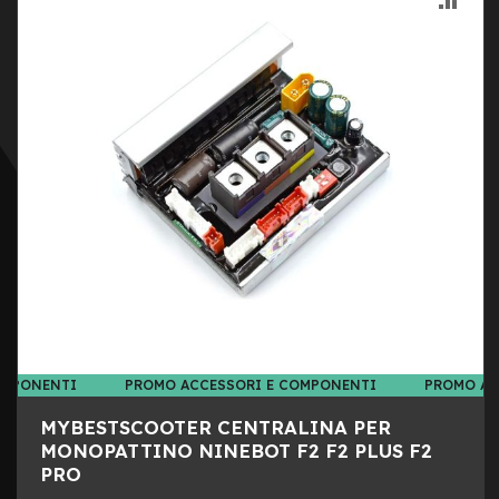
y
B
LIST
AL
i
k
DESI
CON
e
B
M
X
M
T
B
M
t
b
F
u
OMPONENTI
PROMO ACCESSORI E COMPONENTI
PROMO AC
l
l
MYBESTSCOOTER CENTRALINA PER
MONOPATTINO NINEBOT F2 F2 PLUS F2
M
PRO
t