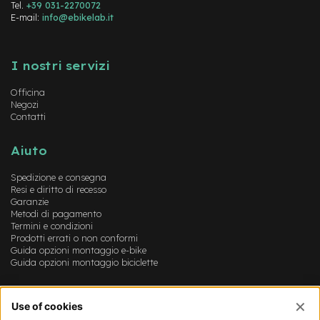
Tel.
+39 031-2270072
r
E-mail:
info@ebikelab.it
i
a
Instagram
FaceBook
YouTube
m
o
I nostri servizi
n
o
Officina
p
Negozi
a
Contatti
t
t
Aiuto
i
n
Spedizione e consegna
o
Resi e diritto di recesso
Garanzie
C
Metodi di pagamento
a
Termini e condizioni
m
Prodotti errati o non conformi
e
Guida opzioni montaggio e-bike
r
Guida opzioni montaggio biciclette
e
d
'
Account
a