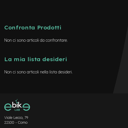
o
r
s
e
m
Confronta Prodotti
o
n
o
Non ci sono articoli da confrontare.
p
a
t
La mia lista desideri
t
i
n
Non ci sono articoli nella lista desideri.
o
C
a
m
e
r
e
d
Viale Lecco, 79
'
22100 - Como
A