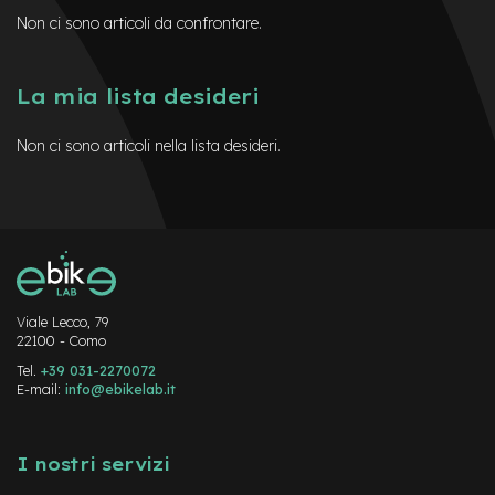
M
Non ci sono articoli da confrontare.
o
t
o
r
La mia lista desideri
e
c
Non ci sono articoli nella lista desideri.
e
n
t
r
a
l
e
e
Viale Lecco, 79
-
22100 - Como
G
r
Tel.
+39 031-2270072
a
E-mail:
info@ebikelab.it
v
e
Instagram
FaceBook
YouTube
l
I nostri servizi
e