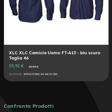
e
-
C
i
t
y
b
i
k
e
XLC XLC Camicia Uomo FT-A13 - blu scuro
m
Taglia 46
o
t
Prezzo
55,92 €
Prezzo
69,90 €
o
speciale
normale
r
IN STOCK!
SPEDIZIONE IN 48/72 ORE
e
a
m
o
z
z
o
Confronta Prodotti