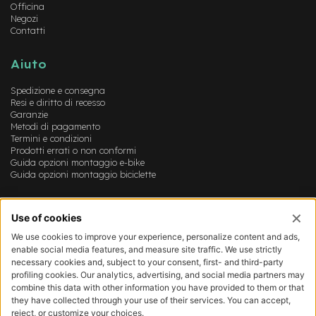
Officina
-
Negozi
F
Contatti
a
t
B
Aiuto
i
k
Spedizione e consegna
e
Resi e diritto di recesso
Garanzie
M
Metodi di pagamento
o
Termini e condizioni
t
Prodotti errati o non conformi
Guida opzioni montaggio e-bike
o
Guida opzioni montaggio biciclette
r
e
c
Account
e
n
Login
t
Registrazione
r
Il mio account
a
Lista dei desideri
l
e