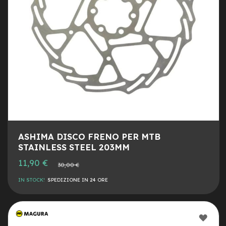
a
i
n
e
-
M
T
B
S
u
p
e
r
l
ASHIMA DISCO FRENO PER MTB
i
STAINLESS STEEL 203MM
g
Prezzo
11,90 €
h
Prezzo
30,00 €
speciale
normale
t
IN STOCK!
SPEDIZIONE IN 24 ORE
e
-
M
AGG
T