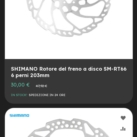
c
o
l
a
r
i
U
s
a
t
o
Bike
SHIMANO Rotore del freno a disco SM-RT66
6 perni 203mm
B
Prezzo
30,00 €
a
Prezzo
47,92 €
speciale
normale
m
b
IN STOCK!
SPEDIZIONE IN 24 ORE
i
n
o
AGG
C
ALLA
AGG
i
t