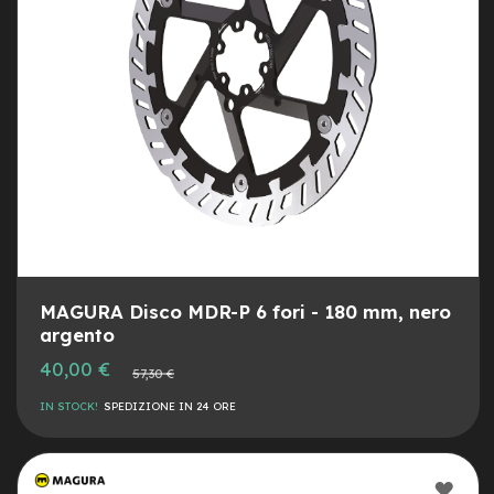
e
a
m
o
z
z
o
e
-
B
i
k
e
C
MAGURA Disco MDR-P 6 fori - 180 mm, nero
a
argento
r
g
Prezzo
40,00 €
Prezzo
o
57,30 €
speciale
normale
IN STOCK!
SPEDIZIONE IN 24 ORE
e
-
K
i
AGG