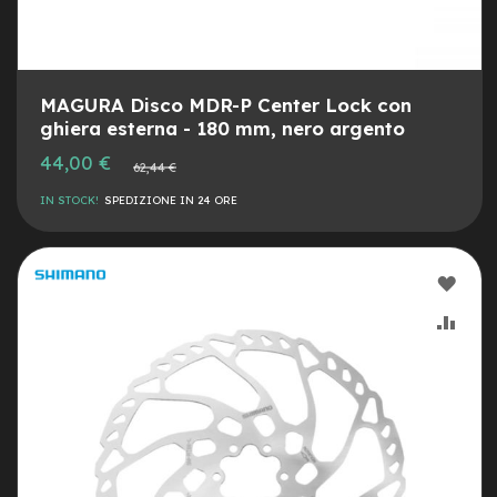
o
e
-
F
MAGURA Disco MDR-P Center Lock con
a
ghiera esterna - 180 mm, nero argento
t
B
Prezzo
44,00 €
Prezzo
62,44 €
i
speciale
normale
k
IN STOCK!
SPEDIZIONE IN 24 ORE
e
U
s
a
AGG
t
o
ALLA
AGG
B
LIST
AL
i
c
DESI
CON
i
M
u
s