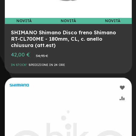
r
i
a
8
NOVITÀ
NOVITÀ
NOVITÀ
C
SHIMANO Shimano Disco freno Shimano
a
RT-CL700ME - 180mm, CL, c. anello
m
chiusura (att.est)
e
r
Prezzo
42,00 €
Prezzo
e
54,95 €
speciale
normale
d
IN STOCK!
SPEDIZIONE IN 24 ORE
'
a
r
i
AGG
a
1
ALLA
AGG
0
LIST
AL
C
a
DESI
CON
v
i
e