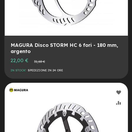
v
o
l
i
M
o
t
MAGURA Disco STORM HC 6 fori - 180 mm,
o
r
argento
e
Prezzo
22,00 €
c
Prezzo
31,68 €
speciale
normale
e
IN STOCK!
SPEDIZIONE IN 24 ORE
n
t
r
a
AGG
l
e
ALLA
AGG
M
LIST
AL
o
t
DESI
CON
o
r