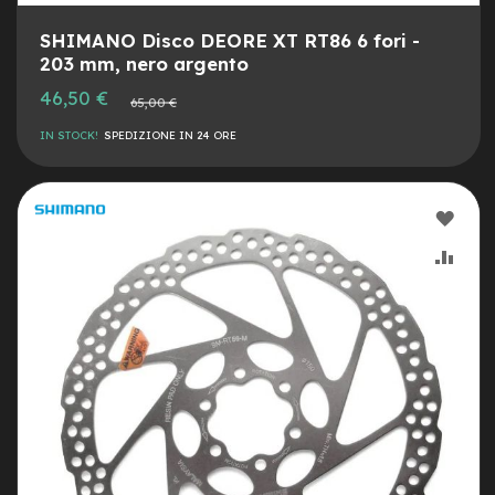
i
d
SHIMANO Disco DEORE XT RT86 6 fori -
a
203 mm, nero argento
c
o
Prezzo
46,50 €
Prezzo
65,00 €
r
speciale
normale
s
IN STOCK!
SPEDIZIONE IN 24 ORE
a
G
r
AGG
a
v
ALLA
AGG
e
l
LIST
AL
DESI
CON
e-
Scooter
A
c
c
e
s