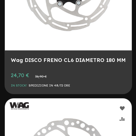
e
m
i
s
u
r
e
D
i
s
Wag DISCO FRENO CL6 DIAMETRO 180 MM
c
h
Prezzo
24,70 €
i
Prezzo
36,90 €
speciale
m
normale
o
IN STOCK!
SPEDIZIONE IN 48/72 ORE
n
o
p
a
AGG
t
ALLA
AGG
t
i
LIST
AL
n
o