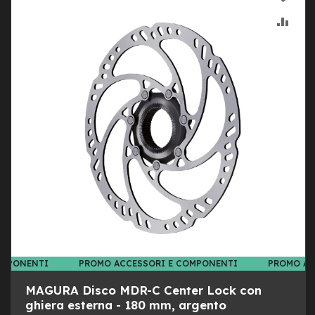
d
s
ALLA
AGG
U
LIST
AL
s
a
DESI
CON
t
o
e
-
T
r
e
k
k
i
n
g
U
s
OMPONENTI
PROMO ACCESSORI E COMPONENTI
PROMO AC
a
t
MAGURA Disco MDR-C Center Lock con
o
ghiera esterna - 180 mm, argento