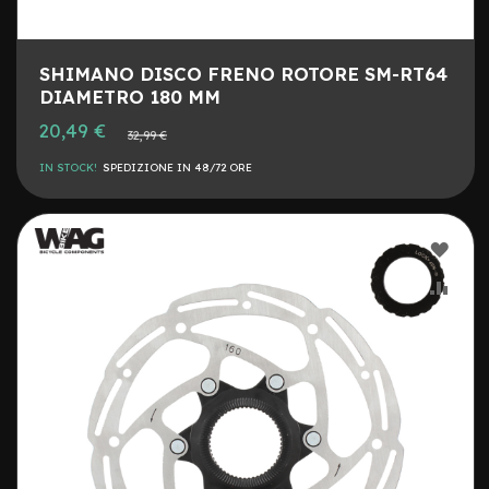
u
r
e
r
SHIMANO DISCO FRENO ROTORE SM-RT64
i
DIAMETRO 180 MM
g
i
Prezzo
20,49 €
Prezzo
32,99 €
speciale
d
normale
e
IN STOCK!
SPEDIZIONE IN 48/72 ORE
1
0
C
AGG
o
p
ALLA
AGG
e
r
LIST
AL
t
DESI
CON
u
r
e
v
a
r
i