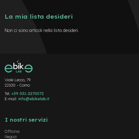
M
o
t
La mia lista desideri
o
r
Non ci sono articoli nella lista desideri.
e
c
e
n
t
r
a
l
e
Viale Lecco, 79
22100 - Como
e
-
Tel.
+39 031-2270072
G
E-mail:
info@ebikelab.it
r
a
Instagram
FaceBook
YouTube
v
I nostri servizi
e
l
Officina
Negozi
e