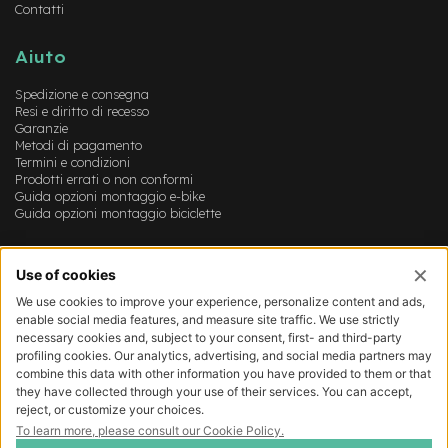
Contatti
-
F
a
Aiuto
t
B
Spedizione e consegna
i
Resi e diritto di recesso
k
Garanzie
e
Metodi di pagamento
Termini e condizioni
M
Prodotti errati o non conformi
o
Guida opzioni montaggio e-bike
t
Guida opzioni montaggio biciclette
o
r
Account
e
c
Login
e
Registrazione
n
Il mio account
t
Lista dei desideri
r
a
l
e