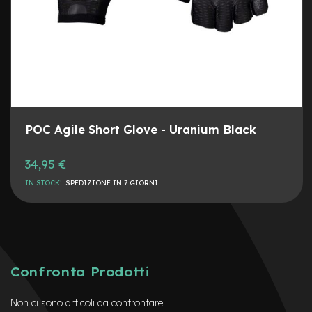
e
-
C
i
t
y
b
i
k
e
POC Agile Short Glove - Uranium Black
m
34,95 €
o
t
IN STOCK!
SPEDIZIONE IN 7 GIORNI
o
r
e
a
m
o
z
Confronta Prodotti
z
o
Non ci sono articoli da confrontare.