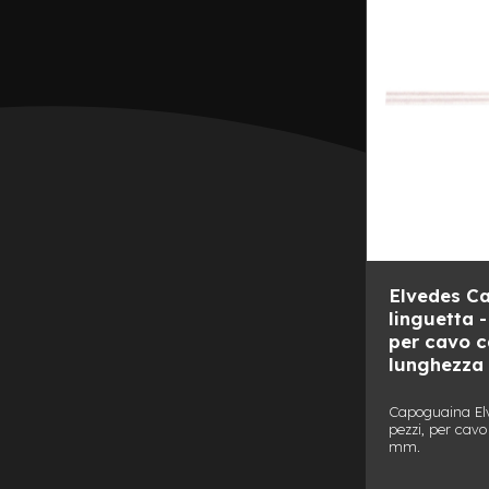
8
Coperture
10
Coperture
rigide
8
Coperture
rigide
10
Coperture
varie
Elvedes C
misure
linguetta -
Dischi
per cavo 
monopattino
lunghezza
Illuminazione
Capoguaina Elv
Leve
pezzi, per ca
freno
mm.
monopattino