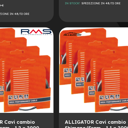
IN STOCK!
SPEDIZIONE IN 48/72 ORE
0 €
e
AGGIUNGI
ZIONE IN 48/72 ORE
ALLA
AGGIUNGI
LISTA
AL
DESIDERI
CONFRONTO
 Cavi cambio
ALLIGATOR Cavi cambio
am - 1.2 x 2000
Shimano/Sram - 1.1 x 200