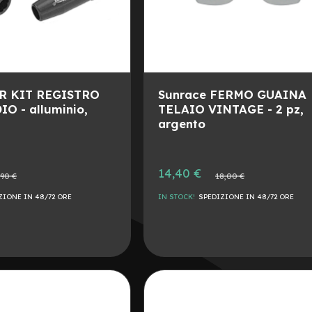
R KIT REGISTRO
Sunrace FERMO GUAINA
O - alluminio,
TELAIO VINTAGE - 2 pz,
argento
Prezzo
14,40 €
o
Prezzo
,90 €
18,00 €
speciale
le
normale
ZIONE IN 48/72 ORE
IN STOCK!
SPEDIZIONE IN 48/72 ORE
AGGIUNGI
ALLA
AGGIUNGI
LISTA
AL
DESIDERI
CONFRONTO