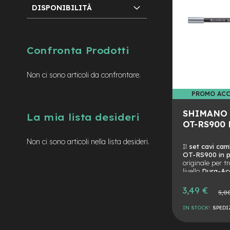
mozzo
DISPONIBILITÀ
e-
MTB
Enduro
Confronta Prodotti
e-
Urban
e-
Non ci sono articoli da confrontare.
Trekking
PROMO ACCESSORI E COMPONENTI
PROMO ACC
e-
City
SHIMANO 
La mia lista desideri
bike
OT-RS900
motore
a
Non ci sono articoli nella lista desideri.
Il
set cavi ca
mozzo
OT-RS900 in p
originale per t
Motore
livello
Dura-Ac
centrale
R8000/RX800 
rivestiti in pol
Prezzo
3,49 €
e-
Prezzo
5,0
migliorano la 
speciale
normal
Gravel
cambiata più l
IN STOCK!
SPEDI
speciale
OT-R
e-
deragliatore pos
AGGIUNGI
Fat
sull’ultimo tra