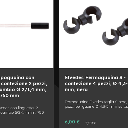
apoguaina con
Elvedes Fermaguaina S -
 confezione 2 pezzi,
confezione 4 pezzi, Ø 4,3
cambio Ø 2/1,4 mm,
mm, nera
 750 mm
Fermaguaina Elvedes taglia S nero,
pezzi, per guaine Ø 4,3-5 mm su bic
edes con linguetta, 2
vo cambio Ø2/1,4 mm, 750
Prezzo
6,00 €
Prezzo
8,00 €
speciale
normale