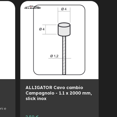
ALLA
AGGIUNGI
LISTA
AL
DESIDERI
CONFRONTO
ALLIGATOR Cavo cambio
Campagnolo - 1.1 x 2000 mm,
slick inox
ni e
Prezzo
2,50 €