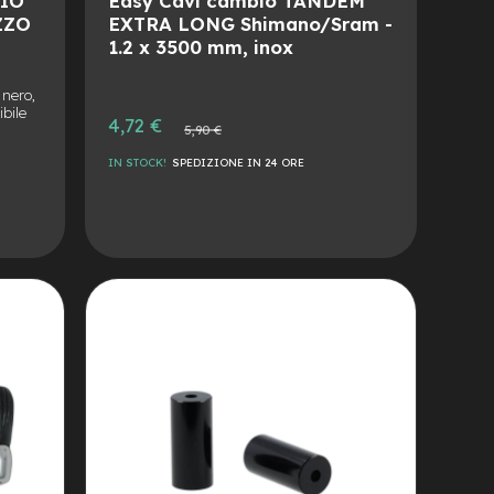
IO
Easy Cavi cambio TANDEM
ZZO
EXTRA LONG Shimano/Sram -
1.2 x 3500 mm, inox
nero,
bile
Prezzo
4,72 €
Prezzo
5,90 €
speciale
normale
IN STOCK!
SPEDIZIONE IN 24 ORE
AGGIUNGI
ALLA
AGGIUNGI
LISTA
AL
DESIDERI
CONFRONTO