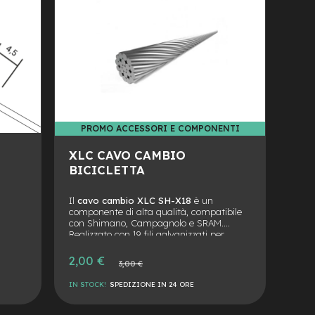
OMPONENTI
PROMO ACCESSORI E COMPONENTI
PROMO AC
XLC CAVO CAMBIO
BICICLETTA
Il
cavo cambio XLC SH-X18
è un
componente di alta qualità, compatibile
con Shimano, Campagnolo e SRAM.
Realizzato con 19 fili galvanizzati per
resistenza alla corrosione, garantisce
prestazioni di cambiata affidabili e fluide.
Prezzo
2,00 €
Prezzo
3,00 €
speciale
normale
IN STOCK!
SPEDIZIONE IN 24 ORE
AGGIUNGI