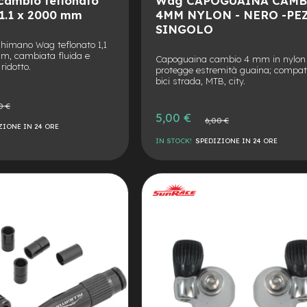
cambio teflonato
Wag CAPOGUAINA CAMB
 1.1 x 2000 mm
4MM NYLON - NERO -PE
SINGOLO
himano Wag teflonato 1,1
, cambiata fluida e
Capoguaina cambio 4 mm in nylon 
 ridotto.
protegge estremità guaina; compati
bici strada, MTB, city.
0 €
e
Prezzo
5,00 €
Prezzo
6,00 €
speciale
ZIONE IN 24 ORE
normale
IN STOCK!
SPEDIZIONE IN 24 ORE
AGGIUNGI
ALLA
AGGIUNGI
LISTA
AL
DESIDERI
CONFRONTO