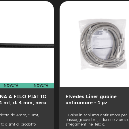
LISTA
AL
perfetto con i rear
uova generazione.
DESIDERI
CONFRONTO
NOVITÀ
NOVITÀ
NA A FILO PIATTO
Elvedes Liner guaine
 mt, d. 4 mm, nero
antirumore - 1 pz
 piatta da 4mm, 50mt,
Guaine in schiuma antirumore per
passaggi cavi bici, riducono vibrazio
rito a 1mt di prodotto
sfregamenti nel telaio.