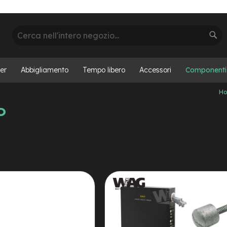
Cerca
Cer
er
Abbigliamento
Tempo libero
Accessori
Componenti
H
o