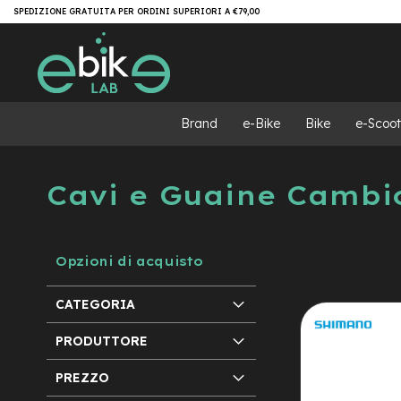
Salta
Brand
SPEDIZIONE GRATUITA PER ORDINI SUPERIORI A €79,00
al
e-
contenuto
Bike
e-
MTB
e-
Brand
e-Bike
Bike
e-Scoot
MTB
All
Mountain
Cavi e Guaine Cambi
e-
MTB
Super
light
Opzioni di acquisto
e-
MTB
Front/Hardtail
CATEGORIA
motore
centrale
PRODUTTORE
motore
PREZZO
a