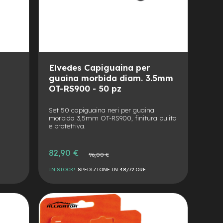
Elvedes Capiguaina per
guaina morbida diam. 3.5mm
OT-RS900 - 50 pz
Set 50 capiguaina neri per guaina
morbida 3,5mm OT-RS900, finitura pulita
e protettiva.
Prezzo
82,90 €
Prezzo
96,00 €
speciale
normale
IN STOCK!
SPEDIZIONE IN 48/72 ORE
AGGIUNGI
ALLA
AGGIUNGI
LISTA
AL