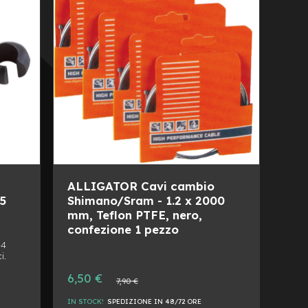
DESIDERI
CONFRONTO
ALLIGATOR Cavi cambio
-5
Shimano/Sram - 1.2 x 2000
mm, Teflon PTFE, nero,
confezione 1 pezzo
 4
i.
Prezzo
6,50 €
Prezzo
7,90 €
speciale
normale
IN STOCK!
SPEDIZIONE IN 48/72 ORE