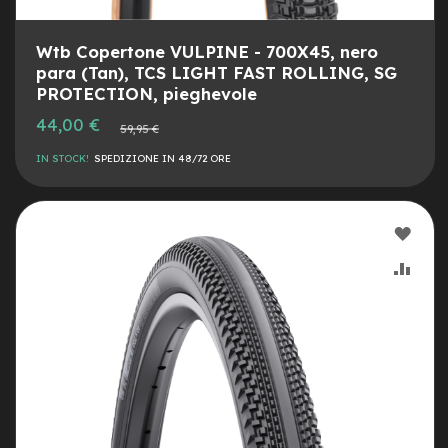
o
r
s
Wtb Copertone VULPINE - 700X45, nero
e
para (Tan), TCS LIGHT FAST ROLLING, SG
m
PROTECTION, pieghevole
o
n
Prezzo
44,00 €
Prezzo
59,95 €
speciale
o
normale
p
IN STOCK!
SPEDIZIONE IN 48/72 ORE
a
t
t
i
AGG
n
o
ALLA
AGG
LIST
AL
C
a
DESI
CON
m
e
r
e
d
'
A