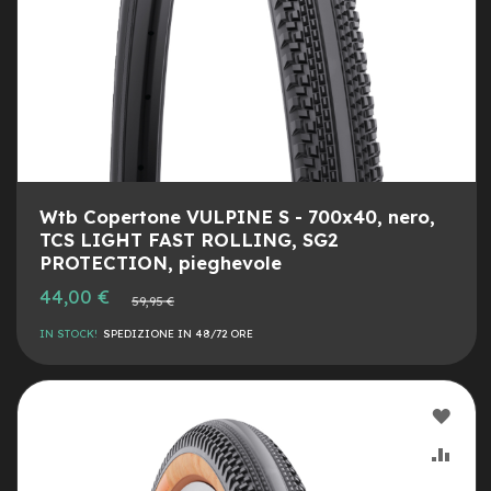
i
d
a
c
o
r
s
a
G
r
Wtb Copertone VULPINE S - 700x40, nero,
a
TCS LIGHT FAST ROLLING, SG2
v
PROTECTION, pieghevole
e
l
Prezzo
44,00 €
Prezzo
59,95 €
speciale
normale
e-
IN STOCK!
SPEDIZIONE IN 48/72 ORE
Scooter
A
AGG
c
c
ALLA
AGG
e
s
LIST
AL