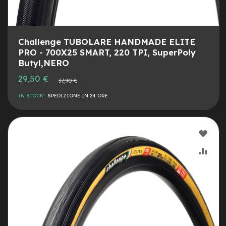
n
d
u
r
Challenge TUBOLARE HANDMADE ELITE
o
PRO - 700X25 SMART, 220 TPI, SuperPoly
e
Butyl,NERO
-
Prezzo
29,50 €
Prezzo
U
37,90 €
speciale
normale
r
IN STOCK!
SPEDIZIONE IN 24 ORE
b
a
n
AGG
e
-
ALLA
AGG
T
r
LIST
AL
e
k
DESI
CON
k
i
n
g