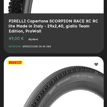
M
o
t
o
r
PIRELLI Copertone SCORPION RACE XC RC
e
lite Made in Italy - 29x2,40, giallo Team
a
Edition, ProWall
m
o
Prezzo
49,00 €
Prezzo
z
82,90 €
speciale
normale
z
IN STOCK!
SPEDIZIONE IN 24 ORE
o
e
-
AGG
B
i
ALLA
AGG
k
e
LIST
AL
P
i
DESI
CON
e
g
h
e