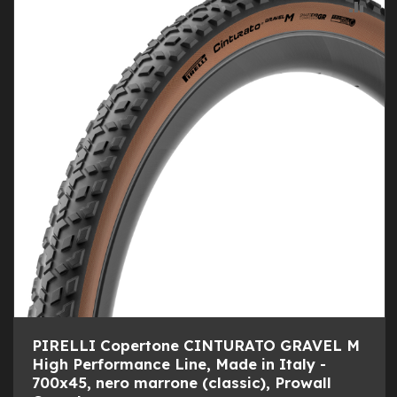
ALLA
AGG
e
a
LIST
AL
m
o
DESI
CON
z
z
o
e
-
B
i
k
e
C
a
r
g
o
e
PIRELLI Copertone CINTURATO GRAVEL M
-
High Performance Line, Made in Italy -
K
700x45, nero marrone (classic), Prowall
i