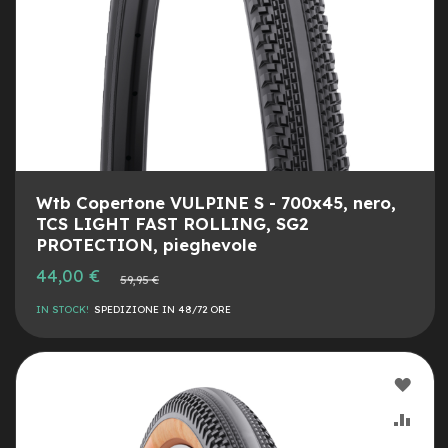
r
i
a
m
o
n
o
p
a
t
t
Wtb Copertone VULPINE S - 700x45, nero,
i
TCS LIGHT FAST ROLLING, SG2
n
PROTECTION, pieghevole
o
Prezzo
44,00 €
Prezzo
59,95 €
speciale
C
normale
a
IN STOCK!
SPEDIZIONE IN 48/72 ORE
m
e
r
e
AGG
d
'
ALLA
AGG
a