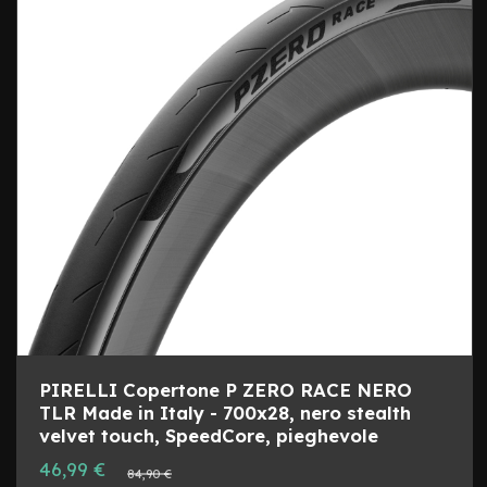
u
LIST
AL
r
e
DESI
CON
r
i
g
i
d
e
1
0
C
o
p
e
r
t
u
r
PIRELLI Copertone P ZERO RACE NERO
e
TLR Made in Italy - 700x28, nero stealth
v
velvet touch, SpeedCore, pieghevole
a
r
Prezzo
46,99 €
Prezzo
84,90 €
i
speciale
normale