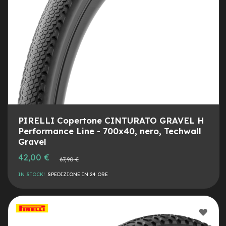
v
o
l
i
M
o
t
o
r
e
c
e
PIRELLI Copertone CINTURATO GRAVEL H
n
Performance Line - 700x40, nero, Techwall
t
r
Gravel
a
Prezzo
42,00 €
Prezzo
l
67,90 €
speciale
normale
e
IN STOCK!
SPEDIZIONE IN 24 ORE
M
o
t
AGG
o
r