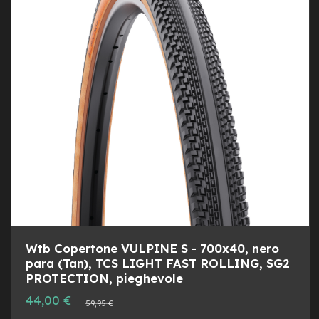
s
o
DESI
CON
r
i
A
l
i
m
e
n
t
a
t
o
r
i
m
o
n
Wtb Copertone VULPINE S - 700x40, nero
o
para (Tan), TCS LIGHT FAST ROLLING, SG2
p
PROTECTION, pieghevole
a
t
Prezzo
44,00 €
Prezzo
59,95 €
speciale
t
normale