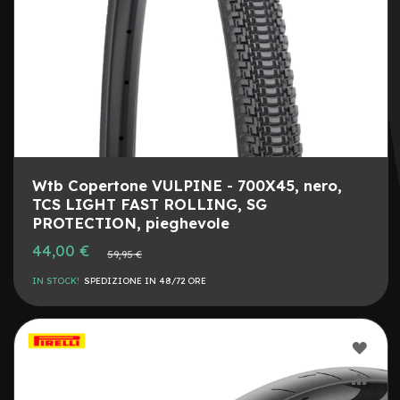
0
C
o
p
e
r
t
u
r
e
r
Wtb Copertone VULPINE - 700X45, nero,
i
TCS LIGHT FAST ROLLING, SG
g
PROTECTION, pieghevole
i
d
Prezzo
44,00 €
Prezzo
59,95 €
e
speciale
normale
8
IN STOCK!
SPEDIZIONE IN 48/72 ORE
C
o
p
AGG
e
r
ALLA
AGG
t