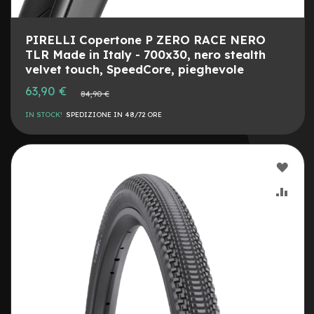
n
o
PIRELLI Copertone P ZERO RACE NERO
C
TLR Made in Italy - 700x30, nero stealth
o
velvet touch, SpeedCore, pieghevole
p
e
Prezzo
63,90 €
Prezzo
84,90 €
r
speciale
normale
t
IN STOCK!
SPEDIZIONE IN 48/72 ORE
u
r
e
8
AGG
C
ALLA
AGG
o
p
LIST
AL
e
r
DESI
CON
t
u
r
e
1