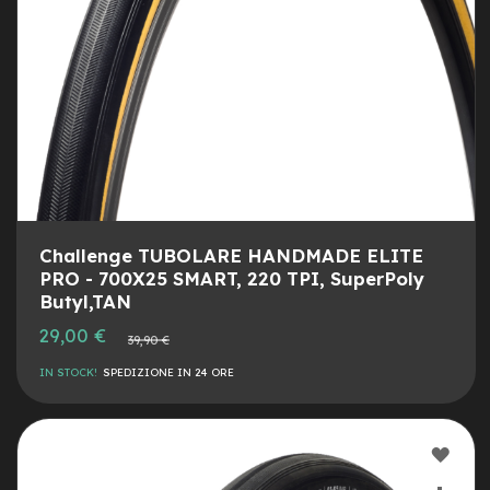
e
-
C
i
t
y
b
i
k
e
m
Challenge TUBOLARE HANDMADE ELITE
o
PRO - 700X25 SMART, 220 TPI, SuperPoly
t
Butyl,TAN
o
r
Prezzo
29,00 €
Prezzo
e
39,90 €
speciale
normale
a
IN STOCK!
SPEDIZIONE IN 24 ORE
m
o
z
z
AGG
o