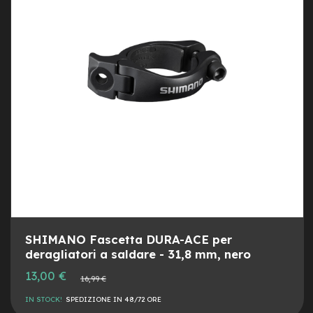
M
o
DESI
CON
t
o
r
e
c
e
n
t
r
a
l
e
e
-
G
r
SHIMANO Fascetta DURA-ACE per
a
deragliatori a saldare - 31,8 mm, nero
v
e
Prezzo
13,00 €
Prezzo
16,99 €
l
speciale
normale
IN STOCK!
SPEDIZIONE IN 48/72 ORE
e