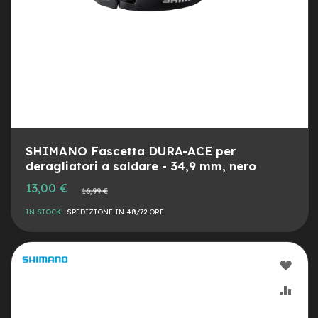
e
-
C
i
t
y
b
i
k
e
SHIMANO Fascetta DURA-ACE per
m
deragliatori a saldare - 34,9 mm, nero
o
t
Prezzo
13,00 €
Prezzo
16,99 €
o
speciale
normale
r
IN STOCK!
SPEDIZIONE IN 48/72 ORE
e
a
m
o
AGG
z
z
ALLA
AGG
o
LIST
AL