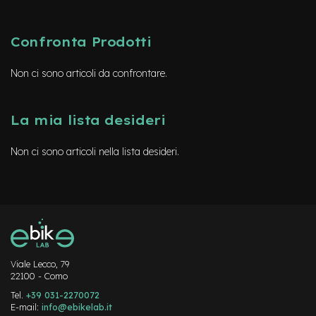
d
s
U
Confronta Prodotti
s
a
Non ci sono articoli da confrontare.
t
o
e
La mia lista desideri
-
T
Non ci sono articoli nella lista desideri.
r
e
k
k
i
n
g
U
s
Viale Lecco, 79
a
22100 - Como
t
o
Tel.
+39 031-2270072
E-mail:
info@ebikelab.it