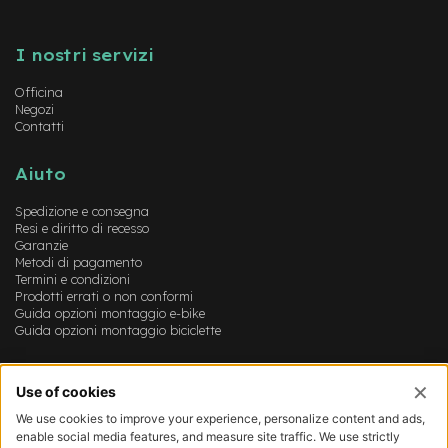
e
Instagram
FaceBook
YouTube
-
M
I nostri servizi
T
B
Officina
U
Negozi
s
Contatti
a
t
o
Aiuto
e
Spedizione e consegna
-
Resi e diritto di recesso
C
Garanzie
i
Metodi di pagamento
t
Termini e condizioni
Prodotti errati o non conformi
y
Guida opzioni montaggio e-bike
B
Guida opzioni montaggio biciclette
i
k
e
Account
U
s
Login
a
Registrazione
t