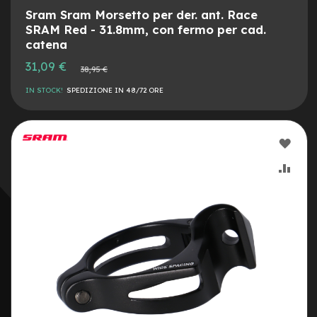
M
Sram Sram Morsetto per der. ant. Race
o
t
SRAM Red - 31.8mm, con fermo per cad.
o
catena
r
Prezzo
31,09 €
e
Prezzo
38,95 €
speciale
a
normale
m
IN STOCK!
SPEDIZIONE IN 48/72 ORE
o
z
z
o
AGG
ALLA
AGG
e
-
LIST
AL
B
i
DESI
CON
k
e
P
i
e
g
h
e