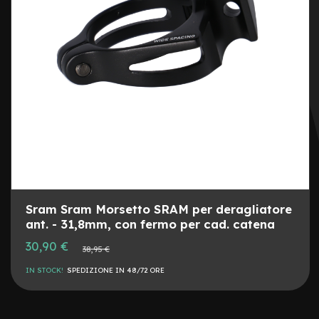
e
a
m
o
z
z
o
e
-
B
i
k
e
C
a
Sram Sram Morsetto SRAM per deragliatore
r
ant. - 31,8mm, con fermo per cad. catena
g
o
Prezzo
30,90 €
Prezzo
38,95 €
speciale
normale
e
IN STOCK!
SPEDIZIONE IN 48/72 ORE
-
K
i