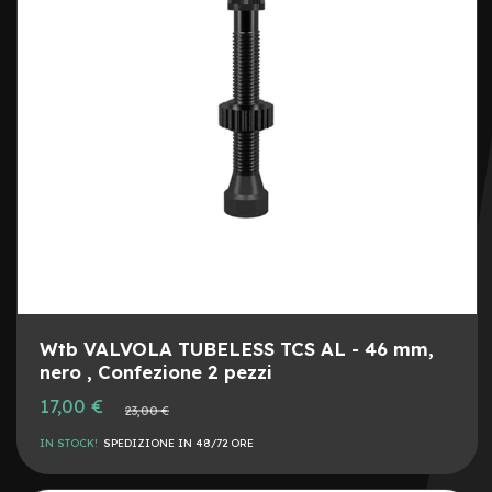
DESI
CON
I
l
l
u
m
i
n
a
z
i
o
n
e
L
e
Wtb VALVOLA TUBELESS TCS AL - 46 mm,
v
nero , Confezione 2 pezzi
e
f
Prezzo
17,00 €
Prezzo
23,00 €
r
speciale
normale
e
IN STOCK!
SPEDIZIONE IN 48/72 ORE
n
o