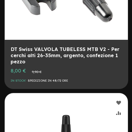
e
m
i
s
u
r
e
D
DT Swiss VALVOLA TUBELESS MTB V2 - Per
i
cerchi alti 26-35mm, argento, confezione 1
s
pezzo
c
h
Prezzo
8,00 €
Prezzo
9,90 €
i
speciale
normale
m
IN STOCK!
SPEDIZIONE IN 48/72 ORE
o
n
o
p
AGG
a
t
ALLA
AGG
t
i
LIST
AL
n
o