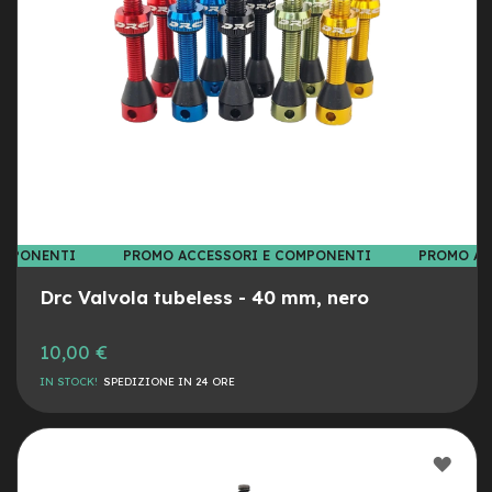
a
i
n
e
-
M
T
B
S
u
p
e
OMPONENTI
PROMO ACCESSORI E COMPONENTI
PROMO AC
r
l
Drc Valvola tubeless - 40 mm, nero
i
g
10,00 €
h
t
IN STOCK!
SPEDIZIONE IN 24 ORE
e
-
M
AGG
T