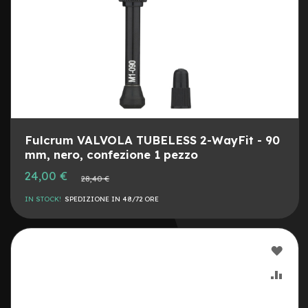
G
u
a
i
n
e
C
o
p
e
Fulcrum VALVOLA TUBELESS 2-WayFit - 90
r
mm, nero, confezione 1 pezzo
t
u
Prezzo
24,00 €
Prezzo
28,40 €
r
speciale
normale
e
IN STOCK!
SPEDIZIONE IN 48/72 ORE
m
o
n
o
AGG
p
a
ALLA
AGG
t
t
LIST
AL
i