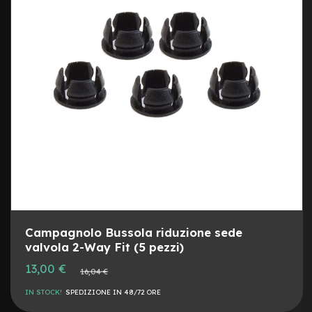
n
DESI
CON
o
C
o
p
e
r
t
u
r
e
8
C
o
p
e
Campagnolo Bussola riduzione sede
r
valvola 2-Way Fit (5 pezzi)
t
u
Prezzo
13,00 €
Prezzo
16,04 €
r
speciale
normale
e
IN STOCK!
SPEDIZIONE IN 48/72 ORE
1