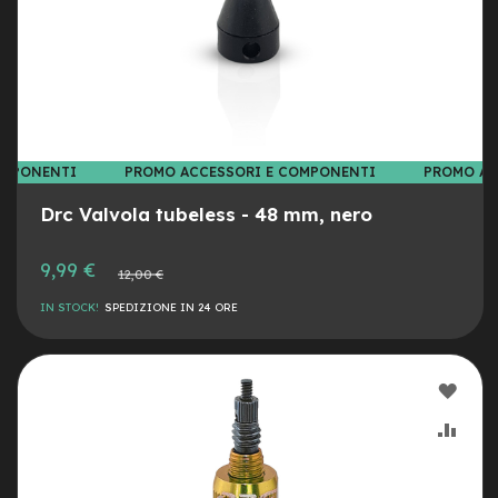
e
-
C
i
t
y
b
i
OMPONENTI
PROMO ACCESSORI E COMPONENTI
PROMO AC
k
e
Drc Valvola tubeless - 48 mm, nero
m
o
Prezzo
9,99 €
Prezzo
12,00 €
speciale
t
normale
o
IN STOCK!
SPEDIZIONE IN 24 ORE
r
e
a
m
AGG
o
z
ALLA
AGG
z
o
LIST
AL