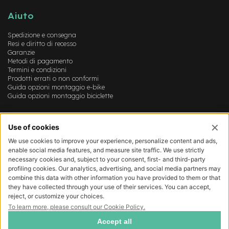
B
F
Aiuto
r
o
Spedizione e consegna
n
Resi e diritto di recesso
t
Garanzie
/
Metodi di pagamento
H
Termini e condizioni
a
Prodotti errati o non conformi
r
Guida opzioni montaggio e-bike
d
Guida opzioni montaggio biciclette
t
a
Account
i
l
Login
Registrazione
m
Il mio account
o
Lista dei desideri
t
o
r
e
c
e
n