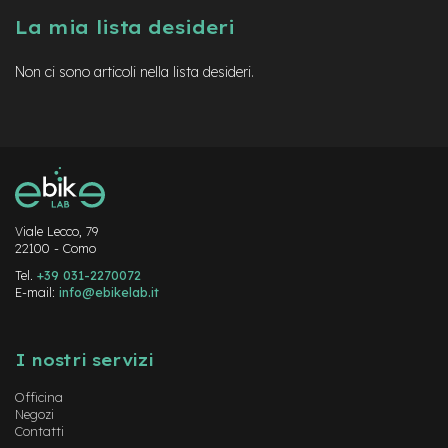
a
La mia lista desideri
i
n
Non ci sono articoli nella lista desideri.
e
-
M
T
B
S
u
p
e
Viale Lecco, 79
22100 - Como
r
l
Tel.
+39 031-2270072
i
E-mail:
info@ebikelab.it
g
h
Instagram
FaceBook
YouTube
t
I nostri servizi
e
-
Officina
M
Negozi
T
Contatti