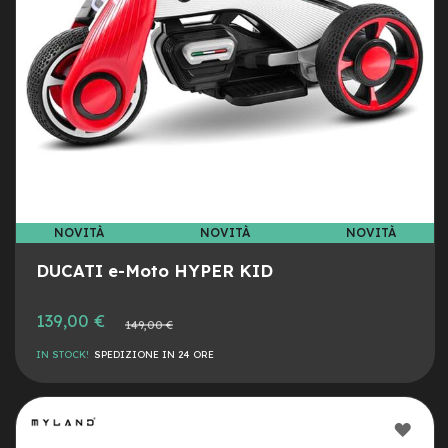
a
i
n
e
-
M
T
B
S
u
p
e
NOVITÀ
NOVITÀ
NOVITÀ
r
l
DUCATI e-Moto HYPER KID
i
g
Prezzo
139,00 €
h
Prezzo
149,00 €
speciale
normale
t
IN STOCK!
SPEDIZIONE IN 24 ORE
e
-
M
AGG
T