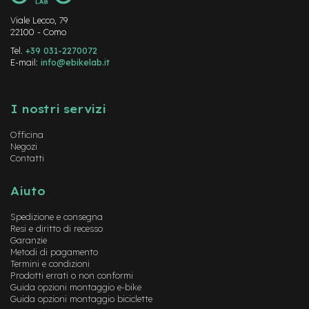
n
d
Viale Lecco, 79
22100 - Como
u
r
Tel.
+39 031-2270072
o
E-mail:
info@ebikelab.it
e
Instagram
FaceBook
YouTube
-
I nostri servizi
U
r
b
Officina
a
Negozi
n
Contatti
e
Aiuto
-
T
Spedizione e consegna
r
Resi e diritto di recesso
e
Garanzie
k
Metodi di pagamento
k
Termini e condizioni
i
Prodotti errati o non conformi
n
Guida opzioni montaggio e-bike
g
Guida opzioni montaggio biciclette