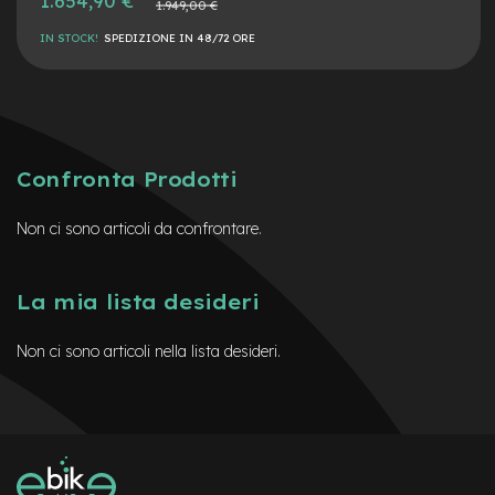
1.654,90 €
Prezzo
t
1.949,00 €
speciale
normale
r
IN STOCK!
SPEDIZIONE IN 48/72 ORE
a
l
e
m
o
t
Confronta Prodotti
o
r
e
Non ci sono articoli da confrontare.
a
m
o
La mia lista desideri
z
z
o
Non ci sono articoli nella lista desideri.
e
-
M
T
B
E