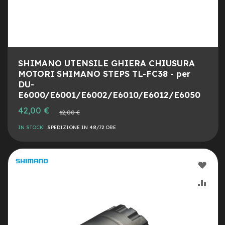
o
e
-
F
a
t
SHIMANO UTENSILE GHIERA CHIUSURA
B
MOTORI SHIMANO STEPS TL-FC38 - per
i
DU-
k
E6000/E6001/E6002/E6010/E6012/E6050
e
U
Prezzo
42,00 €
Prezzo
62,00 €
s
speciale
normale
a
IN STOCK!
SPEDIZIONE IN 48/72 ORE
t
o
B
AGG
i
c
ALLA
AGG
i
M
LIST
AL
u
s
DESI
CON