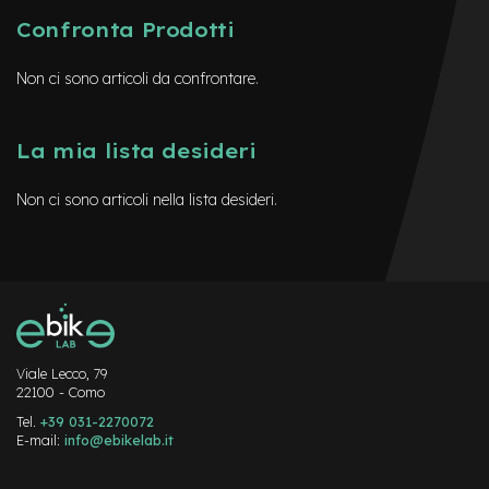
G
Confronta Prodotti
u
a
i
Non ci sono articoli da confrontare.
n
e
La mia lista desideri
C
o
p
Non ci sono articoli nella lista desideri.
e
r
t
u
r
e
m
o
n
Viale Lecco, 79
o
22100 - Como
p
Tel.
+39 031-2270072
a
E-mail:
info@ebikelab.it
t
t
Instagram
FaceBook
YouTube
i