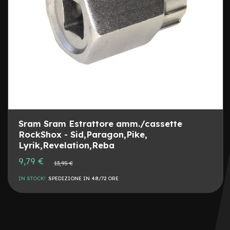
r
i
a
8
C
a
m
e
r
e
d
'
a
Sram Sram Estrattore amm./cassette
r
RockShox - Sid,Paragon,Pike,
i
Lyrik,Revelation,Reba
a
1
Prezzo
9,79 €
Prezzo
13,95 €
speciale
0
normale
IN STOCK!
SPEDIZIONE IN 48/72 ORE
C
a
v
i
e