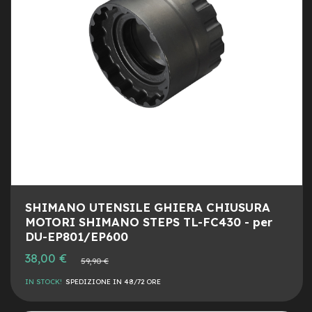
c
o
l
a
r
i
U
s
a
t
o
Bike
B
a
m
SHIMANO UTENSILE GHIERA CHIUSURA
b
MOTORI SHIMANO STEPS TL-FC430 - per
i
DU-EP801/EP600
n
o
Prezzo
38,00 €
Prezzo
59,90 €
speciale
normale
C
IN STOCK!
SPEDIZIONE IN 48/72 ORE
i
t