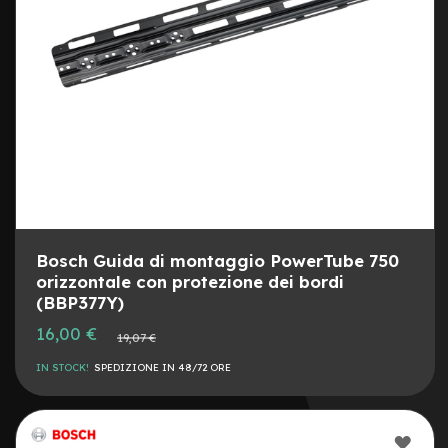
s
o
r
i
A
l
i
m
e
n
t
a
t
o
Bosch Guida di montaggio PowerTube 750
r
orizzontale con protezione dei bordi
i
(BBP377Y)
m
o
Prezzo
16,00 €
Prezzo
19,07 €
speciale
n
normale
o
IN STOCK!
SPEDIZIONE IN 48/72 ORE
p
a
t
t
AGG