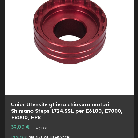
M
DESI
CON
o
t
o
r
e
c
e
n
t
r
a
l
e
e
-
G
r
Unior Utensile ghiera chiusura motori
a
Shimano Steps 1724.SSL per E6100, E7000,
v
E8000, EP8
e
l
Prezzo
39,00 €
Prezzo
47,99 €
speciale
normale
e
IN STOCK!
SPEDIZIONE IN 48/72 ORE