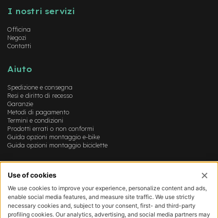
n
I nostri servizi
o
Officina
C
Negozi
o
Contatti
p
e
r
Aiuto
t
u
Spedizione e consegna
r
Resi e diritto di recesso
e
Garanzie
8
Metodi di pagamento
Termini e condizioni
Prodotti errati o non conformi
C
Guida opzioni montaggio e-bike
o
Guida opzioni montaggio biciclette
p
e
r
Account
t
u
Login
r
Registrazione
e
Il mio account
1
Lista dei desideri