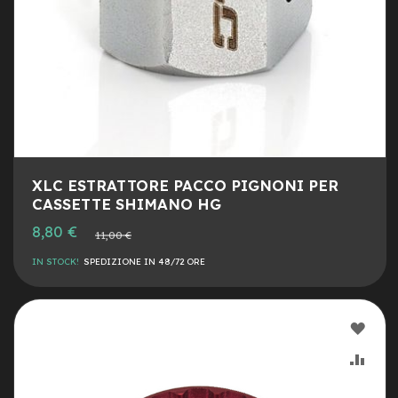
e
-
C
i
t
y
b
i
k
e
XLC ESTRATTORE PACCO PIGNONI PER
m
CASSETTE SHIMANO HG
o
t
Prezzo
8,80 €
Prezzo
11,00 €
speciale
o
normale
r
IN STOCK!
SPEDIZIONE IN 48/72 ORE
e
a
m
o
AGG
z
z
ALLA
AGG
o
LIST
AL