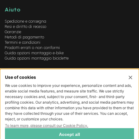
B
F
Aiuto
r
o
Spedizione e consegna
n
Resi e diritto di recesso
t
Garanzie
/
Metodi di pagamento
H
Termini e condizioni
a
Prodotti errati o non conformi
r
Guida opzioni montaggio e-bike
d
Guida opzioni montaggio biciclette
t
a
Account
i
l
Login
Registrazione
m
Il mio account
o
Lista dei desideri
t
o
r
e
c
e
n