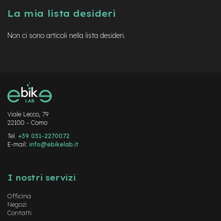
a
La mia lista desideri
i
n
Non ci sono articoli nella lista desideri.
e
-
M
T
B
S
u
p
e
Viale Lecco, 79
22100 - Como
r
l
Tel.
+39 031-2270072
i
E-mail:
info@ebikelab.it
g
h
Instagram
FaceBook
YouTube
t
I nostri servizi
e
-
Officina
M
Negozi
T
Contatti