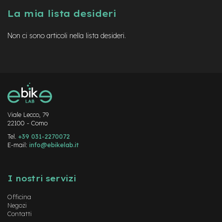
a
La mia lista desideri
i
n
Non ci sono articoli nella lista desideri.
e
-
M
T
B
S
u
p
e
Viale Lecco, 79
22100 - Como
r
l
Tel.
+39 031-2270072
i
E-mail:
info@ebikelab.it
g
h
Instagram
FaceBook
YouTube
t
I nostri servizi
e
-
Officina
M
Negozi
T
Contatti