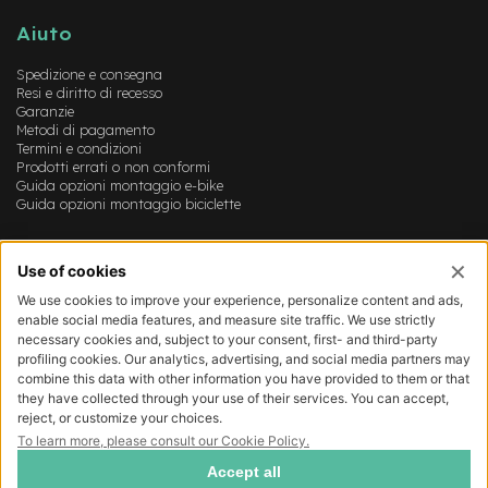
B
F
Aiuto
r
o
Spedizione e consegna
n
Resi e diritto di recesso
t
Garanzie
/
Metodi di pagamento
H
Termini e condizioni
a
Prodotti errati o non conformi
r
Guida opzioni montaggio e-bike
d
Guida opzioni montaggio biciclette
t
a
Account
i
l
Login
Registrazione
m
Il mio account
o
Lista dei desideri
t
o
r
e
c
e
n