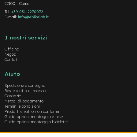
i
22100 - Como
d
Tel.
+39 031-2270072
a
E-mail:
info@ebikelab.it
c
o
Instagram
FaceBook
YouTube
r
s
I nostri servizi
a
Officina
G
Negozi
r
Contatti
a
v
Aiuto
e
l
Spedizione e consegna
Resi e diritto di recesso
e-
Garanzie
Scooter
Metodi di pagamento
Termini e condizioni
A
Prodotti errati o non conformi
c
Guida opzioni montaggio e-bike
c
Guida opzioni montaggio biciclette
e
s
Account