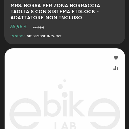
M
MRS. BORSA PER ZONA BORRACCIA
o
TAGLIA S CON SISTEMA FIDLOCK -
t
o
ADATTATORE NON INCLUSO
r
Prezzo
35,96 €
e
Prezzo
44,95 €
speciale
normale
a
IN STOCK!
SPEDIZIONE IN 24 ORE
m
o
z
z
AGG
o
ALLA
AGG
e
-
LIST
AL
B
i
DESI
CON
k
e
P
i
e
g
h
e