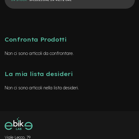
b
F
r
o
n
t
Confronta Prodotti
B
i
c
Non ci sono articoli da confrontare.
i
p
i
La mia lista desideri
e
g
h
Non ci sono articoli nella lista desideri.
e
v
o
l
i
B
i
c
Viale Lecco, 79