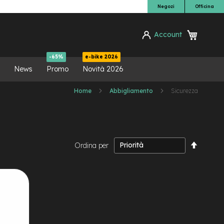
Negozi
Officina
Carrello
Account
ca
-65%
e-bike 2026
News
Promo
Novità 2026
Home
Abbigliamento
Sicurezza
Impost
Ordina per
la
direzio
decresc