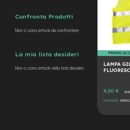
mozzo
e-
MTB
Confronta Prodotti
Enduro
e-
Non ci sono articoli da confrontare.
Urban
e-
Trekking
PROMO ACCESSORI E COMPONENTI
PROMO ACC
La mia lista desideri
e-
City
LAMPA GI
bike
Non ci sono articoli nella lista desideri.
FLUORESC
motore
a
mozzo
Prezzo
4,00 €
Prezzo
5,0
Motore
speciale
normal
centrale
IN STOCK!
SPEDI
e-
AGGIUNGI
Gravel
ALLA
AGGIUNGI
e-
Fat