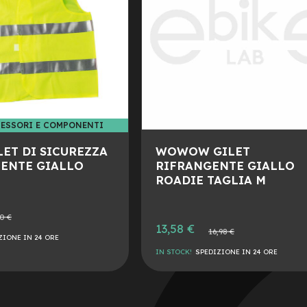
ESSORI E COMPONENTI
PROMO ACCESSORI E COMPONENTI
LET DI SICUREZZA
WOWOW GILET
ENTE GIALLO
RIFRANGENTE GIALLO
ROADIE TAGLIA M
0 €
e
Prezzo
13,58 €
Prezzo
16,98 €
speciale
ZIONE IN 24 ORE
normale
IN STOCK!
SPEDIZIONE IN 24 ORE
AGGIUNGI
ALLA
AGGIUNGI