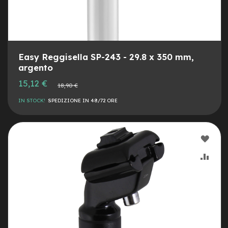
n
d
u
r
o
Easy Reggisella SP-243 - 29.8 x 350 mm,
e
argento
-
U
Prezzo
15,12 €
Prezzo
18,90 €
speciale
r
normale
b
IN STOCK!
SPEDIZIONE IN 48/72 ORE
a
n
e
AGG
-
T
ALLA
AGG
r
e
LIST
AL
k
DESI
CON
k
i
n
g