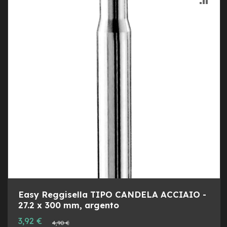
y
B
LIST
AL
i
k
DESI
CON
e
B
M
X
M
T
B
M
t
b
F
u
l
l
Easy Reggisella TIPO CANDELA ACCIAIO -
27.2 x 300 mm, argento
M
t
Prezzo
3,92 €
Prezzo
4,90 €
speciale