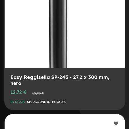
G
u
a
i
n
e
C
o
p
e
r
t
u
r
Easy Reggisella SP-243 - 27.2 x 300 mm,
e
nero
m
o
Prezzo
12,72 €
Prezzo
15,90 €
speciale
n
normale
o
IN STOCK!
SPEDIZIONE IN 48/72 ORE
p
a
t
t
AGG
i