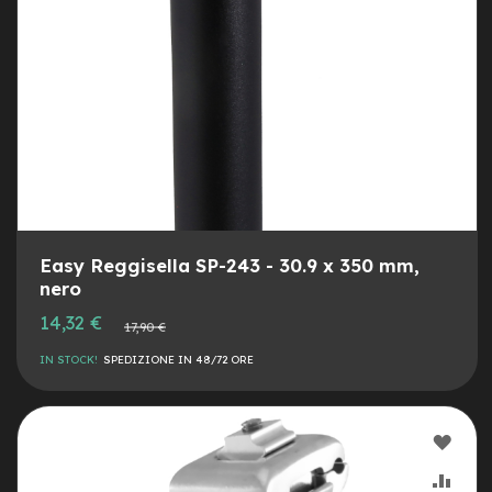
e
-
C
i
t
y
b
i
k
e
m
o
Easy Reggisella SP-243 - 30.9 x 350 mm,
t
nero
o
Prezzo
14,32 €
r
Prezzo
17,90 €
speciale
e
normale
a
IN STOCK!
SPEDIZIONE IN 48/72 ORE
m
o
z
z
AGG
o
ALLA
AGG