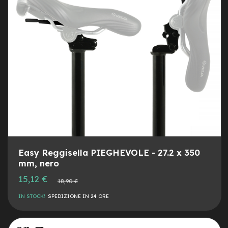
a
i
n
e
-
M
T
B
S
u
p
e
r
l
i
Easy Reggisella PIEGHEVOLE - 27.2 x 350
g
mm, nero
h
t
Prezzo
15,12 €
Prezzo
18,90 €
speciale
normale
e
IN STOCK!
SPEDIZIONE IN 24 ORE
-
M
T