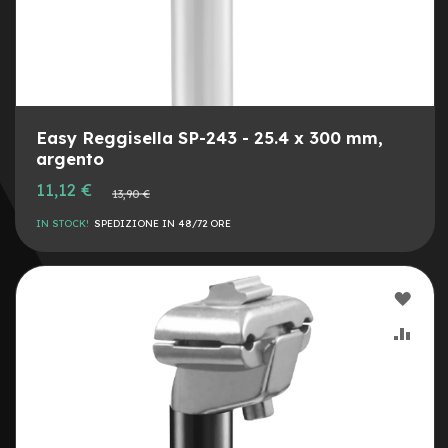
r
i
a
8
C
a
m
Easy Reggisella SP-243 - 25.4 x 300 mm,
e
argento
r
e
Prezzo
11,12 €
Prezzo
13,90 €
speciale
d
normale
'
IN STOCK!
SPEDIZIONE IN 48/72 ORE
a
r
i
a
AGG
1
0
ALLA
AGG
C
LIST
AL
a
DESI
CON
v
i
e