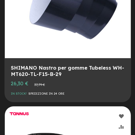
e
-
C
i
t
y
b
i
k
e
m
SHIMANO Nastro per gomme Tubeless WH-
o
MT620-TL-F15-B-29
t
Prezzo
o
26,30 €
Prezzo
37,79 €
speciale
r
normale
e
IN STOCK!
SPEDIZIONE IN 24 ORE
a
m
o
z
AGG
z
o
ALLA
AGG