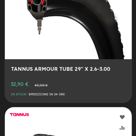
c
o
l
a
r
i
U
s
a
t
o
Bike
TANNUS ARMOUR TUBE 29" X 2.6-3.00
B
Prezzo
32,90 €
a
Prezzo
45,00 €
speciale
normale
m
b
IN STOCK!
SPEDIZIONE IN 24 ORE
i
n
o
AGG
C
ALLA
AGG
i
t