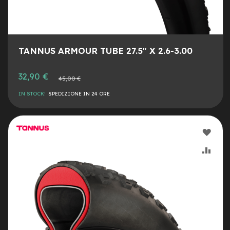
o
e
-
F
TANNUS ARMOUR TUBE 27.5" X 2.6-3.00
a
t
B
Prezzo
32,90 €
Prezzo
45,00 €
i
speciale
normale
k
IN STOCK!
SPEDIZIONE IN 24 ORE
e
U
s
a
AGG
t
o
ALLA
AGG
B
LIST
AL
i
c
DESI
CON
i
M
u
s