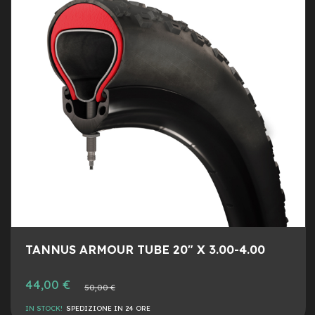
LIST
AL
y
B
DESI
CON
i
k
e
B
M
X
M
T
B
M
t
b
F
u
TANNUS ARMOUR TUBE 20" X 3.00-4.00
l
l
Prezzo
44,00 €
Prezzo
50,00 €
M
speciale
normale
t
IN STOCK!
SPEDIZIONE IN 24 ORE