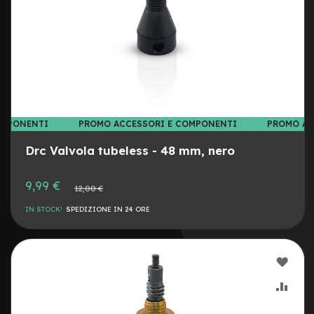
G
u
a
i
n
e
C
o
p
OMPONENTI
PROMO ACCESSORI E COMPONENTI
PROMO AC
e
r
Drc Valvola tubeless - 48 mm, nero
t
u
Prezzo
r
9,99 €
Prezzo
12,00 €
speciale
e
normale
m
IN STOCK!
SPEDIZIONE IN 24 ORE
o
n
o
p
AGG
a
t
ALLA
AGG
t
LIST
AL
i