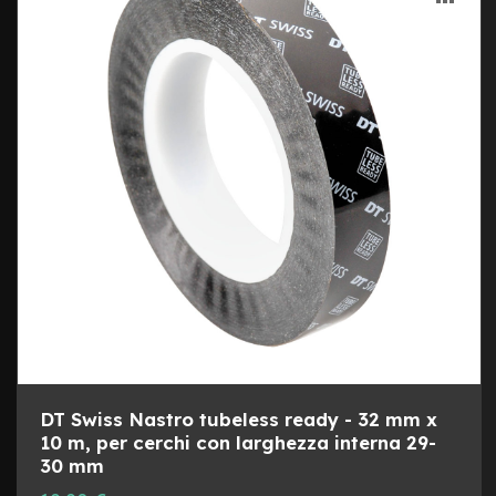
m
o
LIST
AL
n
o
DESI
CON
p
a
t
t
i
n
o
M
a
n
u
b
r
i
M
DT Swiss Nastro tubeless ready - 32 mm x
i
10 m, per cerchi con larghezza interna 29-
n
30 mm
u
t