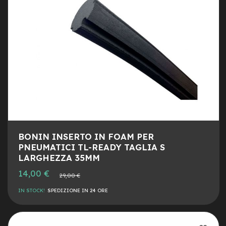
a
i
n
e
-
M
T
B
S
u
p
e
r
l
BONIN INSERTO IN FOAM PER
i
PNEUMATICI TL-READY TAGLIA S
g
LARGHEZZA 35MM
h
t
Prezzo
14,00 €
Prezzo
29,00 €
speciale
normale
e
IN STOCK!
SPEDIZIONE IN 24 ORE
-
M
T