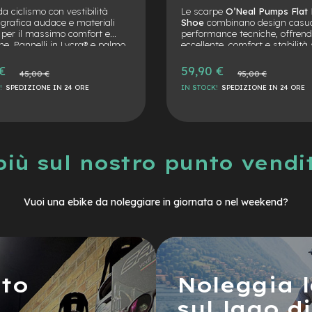
ibilità
Le scarpe
O’Neal Pumps Flat Bike
ateriali
Shoe
combinano design casual e
mfort e
performance tecniche, offrendo grip
ra® e palmo
eccellente, comfort e stabilità su
ontrollo e
pedale piatto. Perfette per pedalare in
martphone e
sicurezza e con stile, sia in bici che nel
59,90 €
95,00 €
tempo libero.
RE
IN STOCK!
SPEDIZIONE IN 24 ORE
più sul nostro punto vend
Vuoi una ebike da noleggiare in giornata o nel weekend?
nto
Noleggia l
sul lago d