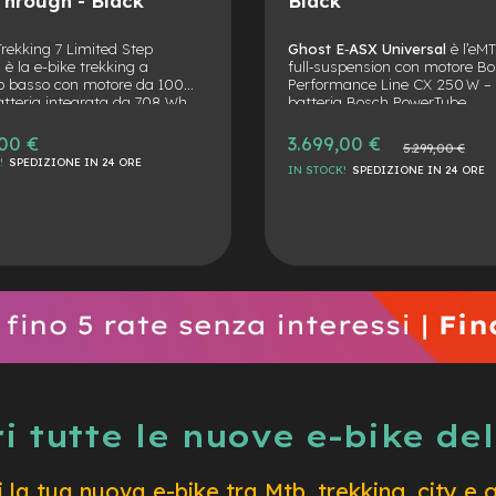
 nuova
Lapierre Overvolt AM 4.6 2025
: e-
Af
MTB All-Mountain full suspended con
la
motore Bosch Performance CX,
un
.
batteria da 600 Wh, geometria Mullet,
Bo
eriore
escursione da 170 mm e trasmissione
d
4
mi-
Shimano CUES. Perfetta per
Pe
2.999,00 €
5.599,00 €
o a 70
l'avventura in alta quota.
ma
IN
IN STOCK!
SPEDIZIONE IN 24 ORE
disco
pr
a LED
te
omfort,
i tutte le nuove e-bike del
 la tua nuova e-bike tra Mtb, trekking, city e g