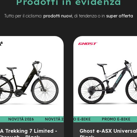
Prodotti in evidenza
Tutto per il ciclismo:
prodotti nuovi
, di tendenza o in
super offerta
PROMO E-BIKE
PROMO E-BIKE
PROMO E-BIKE
PROMO E-BIKE
PROMO E-B
LAPIERRE Overvolt AM 4.6
L