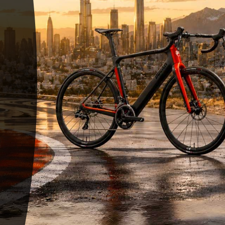
 PRO
tore Bosch,
la Rock Shox