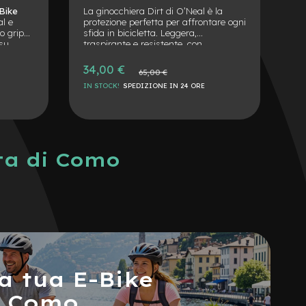
La ginocchiera Dirt di O’Neal è la
protezione perfetta per affrontare ogni
BORDO™ Lite Mini 6
sfida in bicicletta. Leggera,
l’antifurto leggero e 
traspirante e resistente, con
per bici da strada e 
protezione morbida IPX® per un
g di peso e combinaz
comfort eccellente e una sicurezza
34,00 €
personalizzabile, offre
65,00 €
senza compromessi.
sicurezza.
39,90 €
IN STOCK!
SPEDIZIONE IN 24 ORE
65,00 €
IN STOCK!
SPEDIZIONE I
ita di Como
a tua E-Bike
i Como