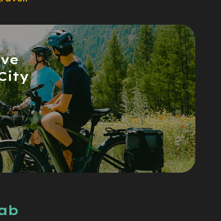
ove
City
Lab