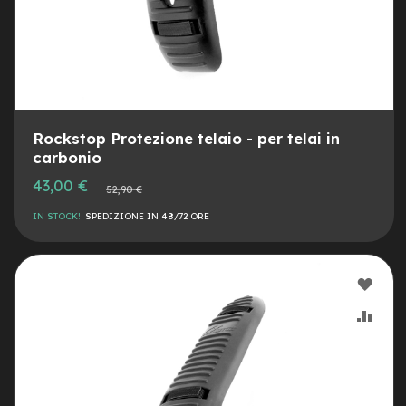
v
o
l
i
M
o
t
Rockstop Protezione telaio - per telai in
o
r
carbonio
e
Prezzo
43,00 €
c
Prezzo
52,90 €
speciale
normale
e
IN STOCK!
SPEDIZIONE IN 48/72 ORE
n
t
r
a
AGG
l
e
ALLA
AGG
M
LIST
AL
o
t
DESI
CON
o
r