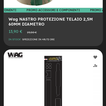
n
d
OMPONENTI
PROMO ACCESSORI E COMPONENTI
PROMO AC
u
r
Wag NASTRO PROTEZIONE TELAIO 2,5M
o
60MM DIAMETRO
e
Prezzo
13,90 €
Prezzo
19,00 €
-
speciale
normale
U
IN STOCK!
SPEDIZIONE IN 48/72 ORE
r
b
a
n
AGG
e
ALLA
AGG
-
T
LIST
AL
r
e
DESI
CON
k
k
i
n
g