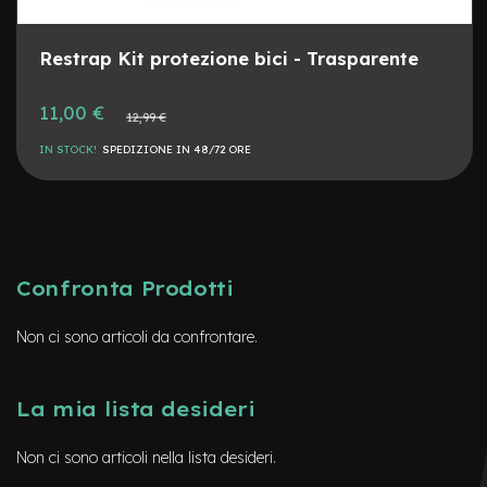
i
d
a
Restrap Kit protezione bici - Trasparente
c
o
r
Prezzo
11,00 €
Prezzo
12,99 €
speciale
s
normale
a
IN STOCK!
SPEDIZIONE IN 48/72 ORE
G
r
a
v
e
l
Confronta Prodotti
e-
Non ci sono articoli da confrontare.
Scooter
A
La mia lista desideri
c
c
e
Non ci sono articoli nella lista desideri.
s