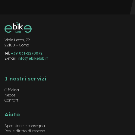
s
o
r
i
A
l
i
Viale Lecco, 79
m
22100 - Como
e
Tel.
+39 031-2270072
n
E-mail:
info@ebikelab.it
t
a
Instagram
FaceBook
YouTube
t
o
I nostri servizi
r
i
Officina
m
Negozi
o
Contatti
n
o
Aiuto
p
a
t
Spedizione e consegna
Resi e diritto di recesso
t