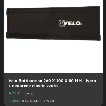
M
o
DESI
CON
t
o
r
e
c
e
n
t
r
a
l
e
e
-
G
r
Velo Batticatena 260 X 100 X 80 MM - lycra
a
+ neoprene elasticizzato
v
e
Prezzo
4,72 €
Prezzo
5,90 €
speciale
l
normale
IN STOCK!
SPEDIZIONE IN 48/72 ORE
e