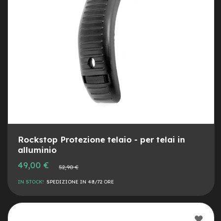
e
a
m
o
z
z
o
e
-
B
i
k
e
C
Rockstop Protezione telaio - per telai in
a
alluminio
r
g
Prezzo
49,00 €
Prezzo
o
52,90 €
speciale
normale
IN STOCK!
SPEDIZIONE IN 48/72 ORE
e
-
K
i
AGG