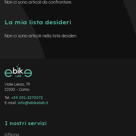
Non ci sono articoli da confrontare.
M
o
t
o
La mia lista desideri
r
e
c
Non ci sono articoli nella lista desideri.
e
n
t
r
a
l
e
Viale Lecco, 79
e
22100 - Como
-
G
Tel.
+39 031-2270072
r
E-mail:
info@ebikelab.it
a
v
Instagram
FaceBook
YouTube
e
I nostri servizi
l
e
Officina