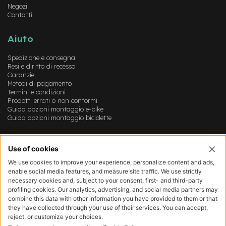
Negozi
-
Contatti
F
a
t
Aiuto
B
i
Spedizione e consegna
k
Resi e diritto di recesso
e
Garanzie
Metodi di pagamento
M
Termini e condizioni
o
Prodotti errati o non conformi
t
Guida opzioni montaggio e-bike
o
Guida opzioni montaggio biciclette
r
e
Account
c
e
Login
n
Registrazione
t
Il mio account
r
Lista dei desideri
a
l
e