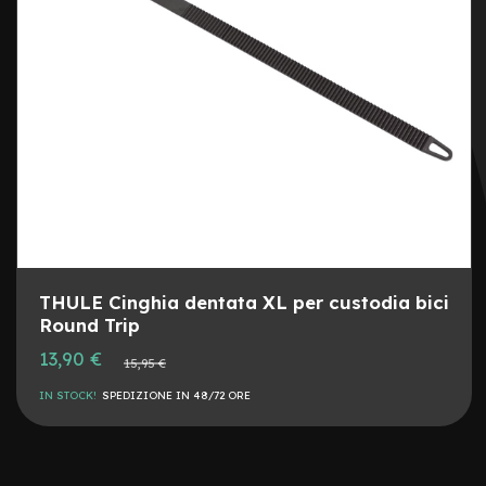
e
a
m
o
z
z
o
e
-
B
i
k
e
C
THULE Cinghia dentata XL per custodia bici
a
Round Trip
r
g
Prezzo
13,90 €
Prezzo
15,95 €
o
speciale
normale
IN STOCK!
SPEDIZIONE IN 48/72 ORE
e
-
K
i