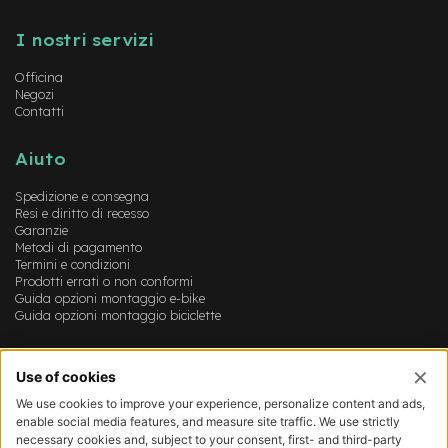
e
Instagram
FaceBook
YouTube
-
I nostri servizi
M
T
Officina
B
Negozi
U
Contatti
s
a
t
Aiuto
o
Spedizione e consegna
e
Resi e diritto di recesso
-
Garanzie
C
Metodi di pagamento
i
Termini e condizioni
t
Prodotti errati o non conformi
y
Guida opzioni montaggio e-bike
B
Guida opzioni montaggio biciclette
i
k
Account
e
U
Login
s
Registrazione
a
Il mio account
t