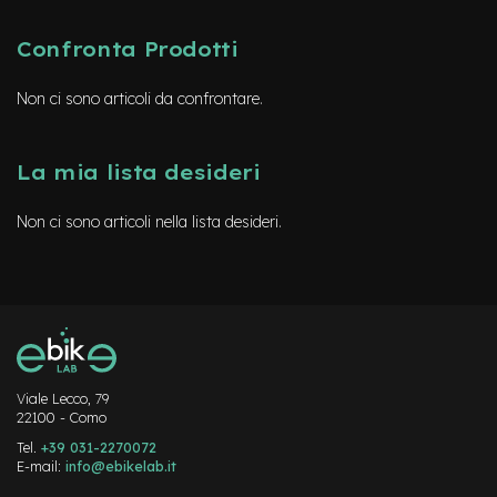
d
s
Confronta Prodotti
U
s
Non ci sono articoli da confrontare.
a
t
o
La mia lista desideri
e
-
Non ci sono articoli nella lista desideri.
T
r
e
k
k
i
n
g
U
Viale Lecco, 79
s
22100 - Como
a
t
Tel.
+39 031-2270072
o
E-mail:
info@ebikelab.it