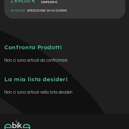
1.499,00 €
Prezzo
t
1.849,00 €
speciale
normale
r
IN STOCK!
SPEDIZIONE IN 10 GIORNI
a
l
e
m
o
t
Confronta Prodotti
o
r
e
Non ci sono articoli da confrontare.
a
m
o
La mia lista desideri
z
z
o
Non ci sono articoli nella lista desideri.
e
-
M
T
B
E