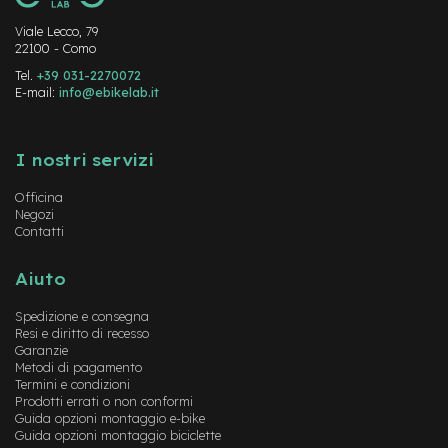
n
d
Viale Lecco, 79
u
22100 - Como
r
Tel.
+39 031-2270072
o
E-mail:
info@ebikelab.it
e
Instagram
FaceBook
YouTube
-
U
I nostri servizi
r
b
Officina
a
Negozi
n
Contatti
e
Aiuto
-
T
Spedizione e consegna
r
Resi e diritto di recesso
e
Garanzie
k
Metodi di pagamento
k
Termini e condizioni
i
Prodotti errati o non conformi
n
Guida opzioni montaggio e-bike
g
Guida opzioni montaggio biciclette