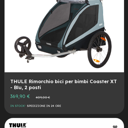
e
a
m
o
z
z
o
e
-
B
i
k
e
C
THULE Rimorchio bici per bimbi Coaster XT
a
r
- Blu, 2 posti
g
Prezzo
369,90 €
o
Prezzo
409,00 €
speciale
normale
IN STOCK!
SPEDIZIONE IN 24 ORE
e
-
K
i
AGG