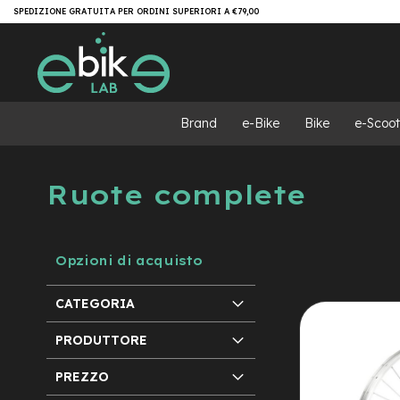
Salta
Brand
SPEDIZIONE GRATUITA PER ORDINI SUPERIORI A €79,00
al
e-
contenuto
Bike
e-
MTB
e-
Brand
e-Bike
Bike
e-Scoot
MTB
All
Mountain
Ruote complete
e-
MTB
Super
light
Opzioni di acquisto
e-
MTB
Front/Hardtail
CATEGORIA
motore
centrale
PRODUTTORE
motore
PREZZO
a