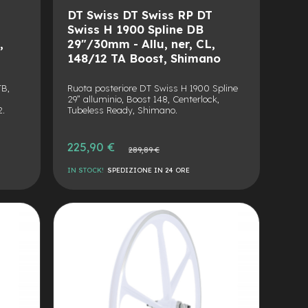
DT Swiss DT Swiss RP DT
Swiss H 1900 Spline DB
,
29"/30mm - Allu, ner, CL,
148/12 TA Boost, Shimano
TB,
Ruota posteriore DT Swiss H 1900 Spline
29” alluminio, Boost 148, Centerlock,
2.
Tubeless Ready, Shimano.
Prezzo
225,90 €
Prezzo
289,89 €
speciale
normale
IN STOCK!
SPEDIZIONE IN 24 ORE
AGGIUNGI
ALLA
AGGIUNGI
LISTA
AL
DESIDERI
CONFRONTO