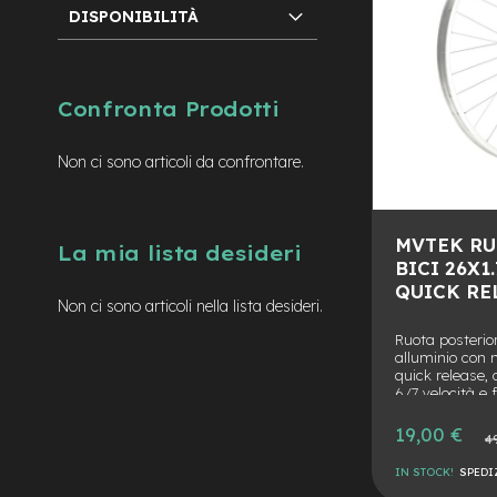
mozzo
DISPONIBILITÀ
e-
MTB
Enduro
Confronta Prodotti
e-
Urban
e-
Non ci sono articoli da confrontare.
Trekking
e-
City
MVTEK RU
La mia lista desideri
bike
BICI 26X
motore
QUICK RE
a
Non ci sono articoli nella lista desideri.
mozzo
Ruota posterio
Motore
alluminio con 
quick release,
centrale
6/7 velocità e 
e-
Prezzo
19,00 €
Gravel
Prezz
4
speciale
norm
e-
IN STOCK!
SPEDI
Fat