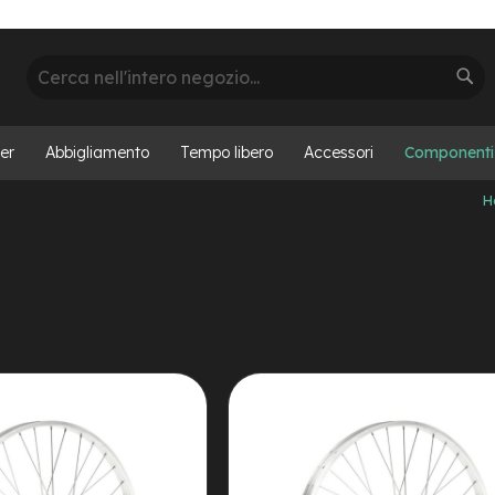
Cerca
Cer
er
Abbigliamento
Tempo libero
Accessori
Componenti
H