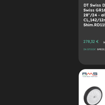
City
DT Swiss D
Bike
Swiss GR16
28"/24 - al
BMX
CL,142/12
MTB
Shim.RD11
Mtb
Full
Mtb
Prezzo
278,32 €
Prez
3
Front
speciale
norm
IN STOCK!
SPEDI
Bici
pieghevoli
AGGIUNGI
Bici
ALLA
AGGIUNGI
da
corsa
LISTA
AL
Gravel
DESIDERI
CONFRONTO
e-
Scooter
Accessori
Alimentatori
monopattino