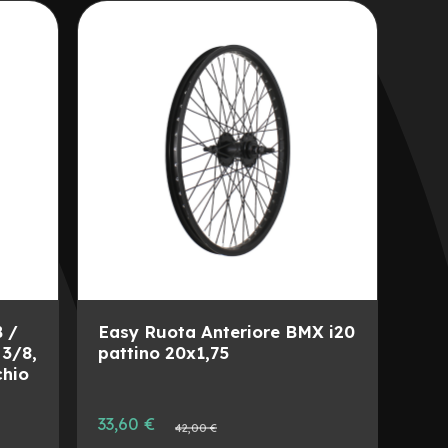
ALLA
AGGIUNGI
LISTA
AL
DESIDERI
CONFRONTO
 /
Easy Ruota Anteriore BMX i20
 3/8,
pattino 20x1,75
chio
Prezzo
33,60 €
Prezzo
42,00 €
speciale
normale