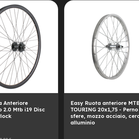
ALLA
AGGIUNGI
LISTA
AL
DESIDERI
CONFRONTO
 Anteriore
Easy Ruota anteriore MTB
2.0 Mtb i19 Disc
TOURING 20x1,75 - Perno
rlock
sfere, mozzo acciaio, cer
alluminio
zo