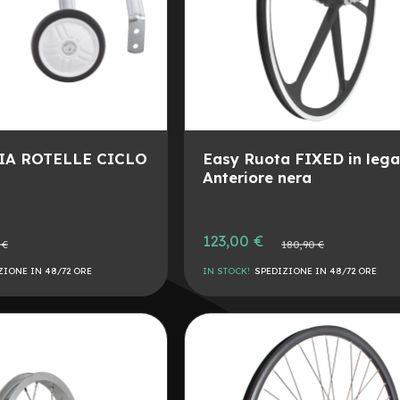
IA ROTELLE CICLO
Easy Ruota FIXED in lega
Anteriore nera
Prezzo
123,00 €
Prezzo
 €
180,90 €
speciale
e
normale
ZIONE IN 48/72 ORE
IN STOCK!
SPEDIZIONE IN 48/72 ORE
AGGIUNGI
ALLA
AGGIUNGI
LISTA
AL
DESIDERI
CONFRONTO