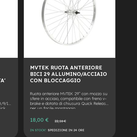
MVTEK RUOTA ANTERIORE
BICI 29 ALLUMINO/ACCIAIO
A'
CON BLOCCAGGIO
Ruota anteriore MVTEK 29’’ con mozzo su
sfere in acciaio, compatibile con freno v-
8/9/10
brake e dotata di chiusura Quick Release
ick
per un facile montaggio.
Prezzo
18,00 €
Prezzo
22,16 €
speciale
normale
IN STOCK!
SPEDIZIONE IN 24 ORE