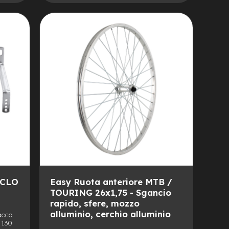
AGGIUNGI
ALLA
AGGIUNGI
LISTA
AL
DESIDERI
CONFRONTO
ICLO
Easy Ruota anteriore MTB /
TOURING 26x1,75 - Sgancio
rapido, sfere, mozzo
alluminio, cerchio alluminio
tacco
 130