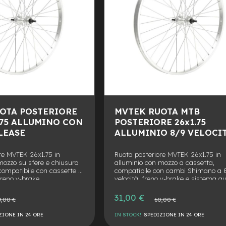
OTA POSTERIORE
MVTEK RUOTA MTB
1.75 ALLUMINO CON
POSTERIORE 26x1.75
LEASE
ALLUMINIO 8/9 VELOCIT
re MVTEK 26x1.75 in
Ruota posteriore MVTEK 26x1.75 in
mozzo su sfere e chiusura
alluminio con mozzo a cassetta,
 compatibile con cassette a
compatibile con cambi Shimano a 
freno v-brake.
velocità, freno v-brake e sistema qu
release.
Prezzo
31,00 €
o
Prezzo
9,00 €
60,00 €
speciale
ale
normale
ZIONE IN 24 ORE
IN STOCK!
SPEDIZIONE IN 24 ORE