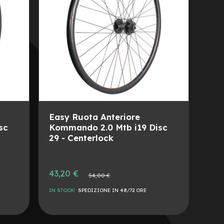
Easy Ruota Anteriore
sc
Kommando 2.0 Mtb i19 Disc
29 - Centerlock
Prezzo
43,20 €
Prezzo
54,00 €
speciale
normale
IN STOCK!
SPEDIZIONE IN 48/72 ORE
AGGIUNGI