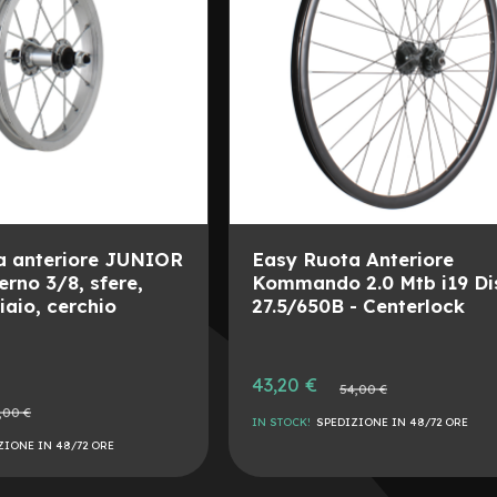
a anteriore JUNIOR
Easy Ruota Anteriore
erno 3/8, sfere,
Kommando 2.0 Mtb i19 Di
aio, cerchio
27.5/650B - Centerlock
Prezzo
43,20 €
Prezzo
54,00 €
speciale
normale
o
,00 €
IN STOCK!
SPEDIZIONE IN 48/72 ORE
le
ZIONE IN 48/72 ORE
AGGIUNGI