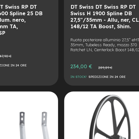
T Swiss RP DT
DT Swiss DT Swiss RP DT
00 Spline 25 DB
Swiss H 1900 Spline DB
lum. nero,
27,5"/35mm - Allu, ner, CL
mm TA,
148/12 TA Boost, Shim.
SP
Ruota posteriore alluminio 27,5” eM
35mm, Tubeless Ready, mozzo 370
Ratchet LN, Centerlock Boost 148/1
zo
47,90 €
ale
Prezzo
234,00 €
ZIONE IN 24 ORE
Prezzo
289,89 €
speciale
normale
IN STOCK!
SPEDIZIONE IN 24 ORE
AGGIUNGI
ALLA
AGGIUNGI
LISTA
AL
DESIDERI
CONFRONTO