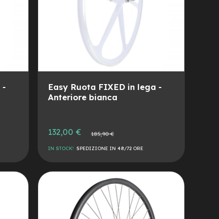
 -
Easy Ruota FIXED in lega -
Anteriore bianca
Prezzo
132,00 €
Prezzo
185,90 €
speciale
normale
IN STOCK!
SPEDIZIONE IN 48/72 ORE
AGGIUNGI
ALLA
AGGIUNGI
LISTA
AL
DESIDERI
CONFRONTO