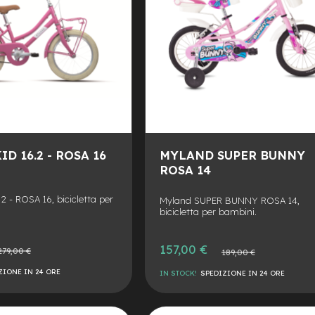
D 16.2 - ROSA 16
MYLAND SUPER BUNNY
ROSA 14
2 - ROSA 16, bicicletta per
Myland SUPER BUNNY ROSA 14,
bicicletta per bambini.
Prezzo
157,00 €
zzo
Prezzo
279,00 €
189,00 €
speciale
male
normale
ZIONE IN 24 ORE
IN STOCK!
SPEDIZIONE IN 24 ORE
AGGIUNGI