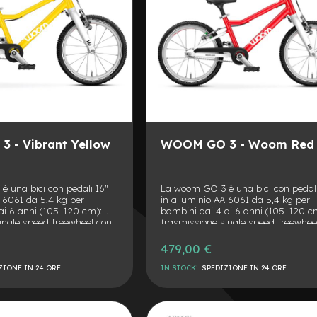
 - Vibrant Yellow
WOOM GO 3 - Woom Red
 una bici con pedali 16"
La woom GO 3 è una bici con pedali
A 6061 da 5,4 kg per
in alluminio AA 6061 da 5,4 kg per
ai 6 anni (105–120 cm):
bambini dai 4 ai 6 anni (105–120 c
ingle speed freewheel con
trasmissione single speed freewhee
giare da 95 mm a Q-factor
manovelle forgiare da 95 mm a Q-f
freni mini V-brake con leva
stretto, doppi freni mini V-brake co
479,00 €
de, guardachain semi-
posteriore verde, guardachain semi
utenzione facilitata,
aperto per manutenzione facilitata,
ZIONE IN 24 ORE
IN STOCK!
SPEDIZIONE IN 24 ORE
 quick-release con leva
morsetto sella quick-release con le
ng limiter in gomma
lunga e steering limiter in gomma
AGGIUNGI
ponibile anche nella variante
flessibile, disponibile anche nella va
C a 2 velocità
GO 3 AUTOMAGIC a 2 velocità