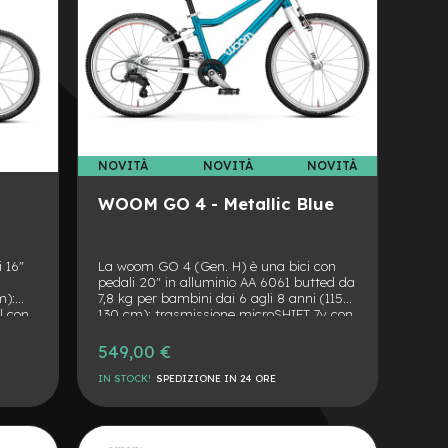
NOVITÀ
NOVITÀ
NOVITÀ
WOOM GO 4 - Metallic Blue
 16"
La woom GO 4 (Gen. H) è una bici con
pedali 20" in alluminio AA 6061 butted da
m):
7,8 kg per bambini dai 6 agli 8 anni (115–
l con
130 cm): trasmissione microSHIFT 7v con
actor
twist shifter e indicatore di marcia child-
n leva
friendly, freni mini V-brake con barrel
549,00 €
-
adjuster regolabile, coperture Schwalbe
Little Joe 20×1.4", attacco BMX-style 40
IN STOCK!
SPEDIZIONE IN 24 ORE
va
mm/+15° con ABC marking e sistema
quick-release sella, disponibile in 5 colori
AGGIUNGI
riante
a €549.