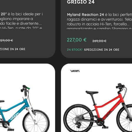
GRIGIO 24
 20"
è la bici ideale per i
Myland Reaction 24
è la bici perfet
ogliono imparare a
ragazzi dinamici e avventurosi. Tela
o facile e divertente.
robusto in acciaio Hi-Ten, forcella
io Hi-Ten, ruote da 20" e
ammortizzata e cambio Shimano a
 a 6 velocità. Comfort,
velocità per affrontare ogni sentiero
e in un’unica bicicletta.
sicurezza, senza rinunciare allo stil
Prezzo
227,00 €
zzo
Prezzo
229,00 €
269,00 €
Myland.
speciale
male
normale
ZIONE IN 24 ORE
IN STOCK!
SPEDIZIONE IN 24 ORE
AGGIUNGI
ALLA
AGGIUNGI
LISTA
AL
DESIDERI
CONFRONTO