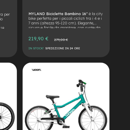
MYLAND Bicicletta Bambino 16"
è la city
ta per
bike perfetta per i piccoli ciclisti tra i 4 e i
io
7 anni (altezza 95-120 cm). Elegante,
sicura e facile da montare, con ruote da
 18
16", pedali con catarifrangenti e sella
 in
comoda. Montaggio italiano, qualità
e unico
Prezzo
219,90 €
Prezzo
279,00 €
garantita.
speciale
normale
IN STOCK!
SPEDIZIONE IN 24 ORE
AGGIUNGI
ALLA
AGGIUNGI
LISTA
AL
DESIDERI
CONFRONTO