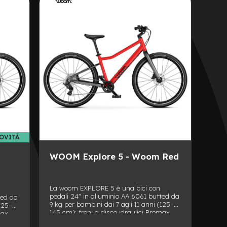
ALLA
AGGIUNGI
LISTA
AL
DESIDERI
CONFRONTO
OVITÀ
WOOM Explore 5 - Woom Red
La woom EXPLORE 5 è una bici con
pedali 24" in alluminio AA 6061 butted da
ted da
9 kg per bambini dai 7 agli 11 anni (125–
(125–
145 cm): freni a disco idraulici Promax
max
160/140 mm, trasmissione microSHIFT
HIFT