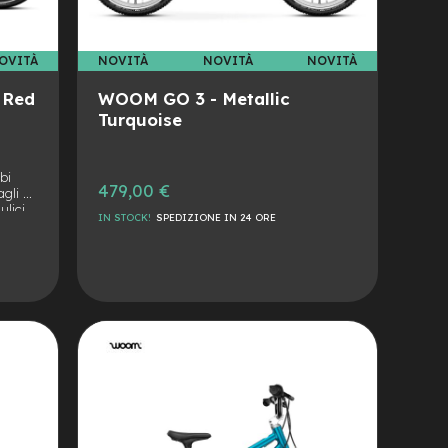
OVITÀ
NOVITÀ
NOVITÀ
NOVITÀ
 Red
WOOM GO 3 - Metallic
Turquoise
bi
479,00 €
agli 8
ulici
IN STOCK!
SPEDIZIONE IN 24 ORE
AGGIUNGI
be
tacco
ALLA
AGGIUNGI
C
pata
LISTA
AL
DESIDERI
CONFRONTO