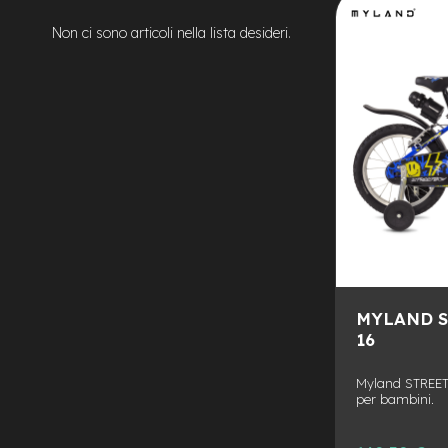
ALLA
AGGIUNGI
Bike
Non ci sono articoli nella lista desideri.
Motore
LISTA
AL
centrale
DESIDERI
CONFRONTO
Motore
a
mozzo
e-
Bike
Pieghevoli
Motore
centrale
Motore
a
mozzo
MYLAND S
e-
16
Bike
Cargo
Myland STREET 
per bambini.
e-
Kids