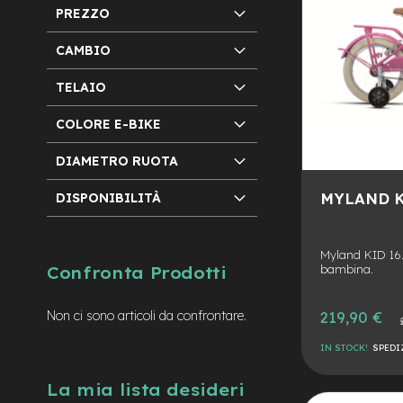
mozzo
PREZZO
e-
MTB
CAMBIO
Enduro
TELAIO
e-
Urban
COLORE E-BIKE
e-
Trekking
DIAMETRO RUOTA
e-
City
MYLAND KI
DISPONIBILITÀ
bike
motore
a
Myland KID 16.
mozzo
bambina.
Confronta Prodotti
Motore
centrale
Prezzo
219,90 €
Non ci sono articoli da confrontare.
Pre
speciale
nor
e-
IN STOCK!
SPEDI
Gravel
e-
AGGIUNGI
La mia lista desideri
Fat