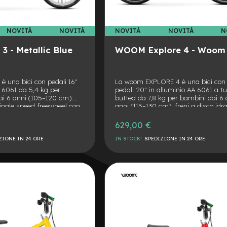
NOVITÀ
NOVITÀ
NOVITÀ
NOVITÀ
N
 - Metallic Blue
WOOM Explore 4 - Woom
 una bici con pedali 16"
La woom EXPLORE 4 è una bici con
A 6061 da 5,4 kg per
pedali 20" in alluminio AA 6061 a tu
ai 6 anni (105–120 cm):
butted da 7,8 kg per bambini dai 6 
ingle speed freewheel con
anni (115–130 cm): freni a disco idra
giare da 95 mm a Q-factor
Promax flat mount 140/140 mm,
freni mini V-brake con leva
trasmissione Shimano 7v con twist
629,00 €
de, guardachain semi-
shifter Revoshift, coperture Schwal
utenzione facilitata,
Billy Bonkers 20×1.5" all-terrain, at
ZIONE IN 24 ORE
IN STOCK!
SPEDIZIONE IN 24 ORE
 quick-release con leva
regolabile in altezza e reach con AB
ng limiter in gomma
marking e sella ergonomica svilup
AGGIUNGI
con Selle Royal.
ALLA
AGGIUNGI
LISTA
AL
DESIDERI
CONFRONTO