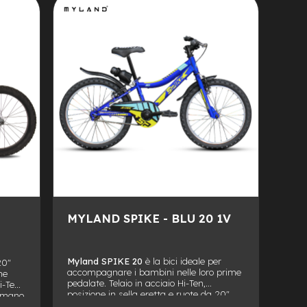
ALLA
AGGIUNGI
LISTA
AL
DESIDERI
CONFRONTO
MYLAND SPIKE - BLU 20 1V
Myland SPIKE 20
è la bici ideale per
20"
accompagnare i bambini nelle loro prime
he
pedalate. Telaio in acciaio Hi-Ten,
i-Ten,
posizione in sella eretta e ruote da 20"
himano
per una guida confortevole, sicura e
rezza