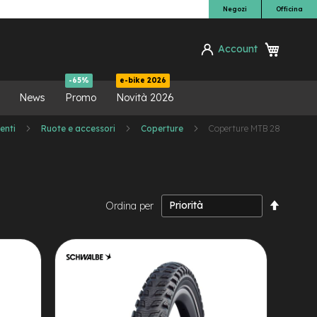
Negozi
Officina
Carrello
Account
ca
-65%
e-bike 2026
News
Promo
Novità 2026
enti
Ruote e accessori
Coperture
Coperture MTB 28
Impost
Ordina per
la
direzio
decresc