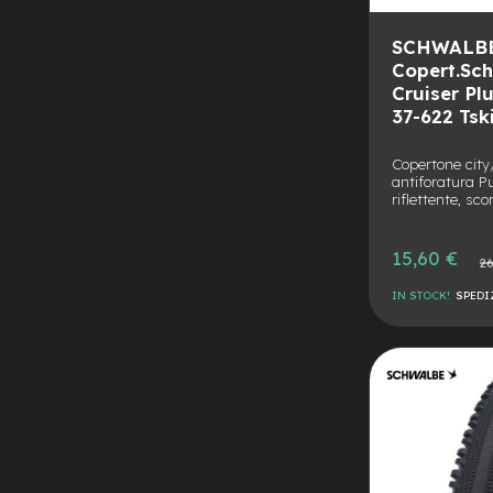
City
Bike
SCHWALBE
Copert.Sc
BMX
Cruiser Pl
MTB
37-622 Tsk
Mtb
Full
Copertone city
antiforatura 
Mtb
riflettente, sco
Front
Bici
Prezzo
15,60 €
Prezz
pieghevoli
26
speciale
norma
Bici
IN STOCK!
SPEDI
da
AGGIUNGI
corsa
Gravel
ALLA
AGGIUNGI
e-
LISTA
AL
Scooter
Accessori
DESIDERI
CONFRONTO
Alimentatori
monopattino