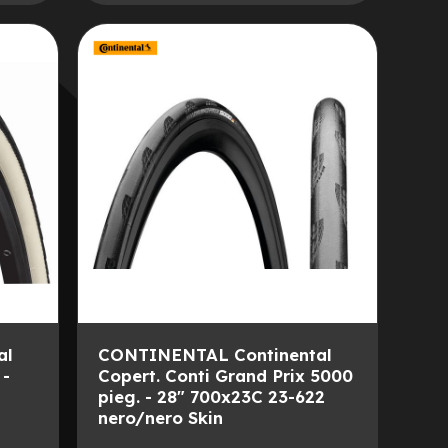
AGGIUNGI
ALLA
AGGIUNGI
LISTA
AL
DESIDERI
CONFRONTO
al
CONTINENTAL Continental
 -
Copert. Conti Grand Prix 5000
pieg. - 28" 700x23C 23-622
nero/nero Skin