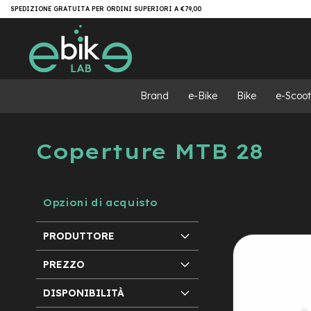
Salta
Brand
SPEDIZIONE GRATUITA PER ORDINI SUPERIORI A €79,00
al
e-
contenuto
Bike
e-
MTB
e-
Brand
e-Bike
Bike
e-Scoot
MTB
All
Mountain
Coperture MTB 28
e-
MTB
Super
light
Opzioni di acquisto
e-
MTB
Front/Hardtail
PRODUTTORE
motore
centrale
PREZZO
motore
DISPONIBILITÀ
a