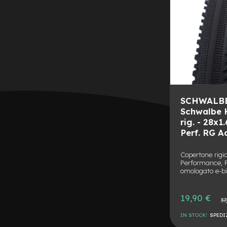
Batterie
monopattino
Borse
monopattino
Camere
d'Aria
monopattino
Camere
SCHWALBE 
d'aria
Schwalbe 
8
rig. - 28x
Camere
Perf. RG A
d'aria
10
Copertone rigid
Performance, R
Cavi
omologato e-bi
e
Guaine
Prezzo
19,90 €
Prezz
37
Coperture
speciale
norma
monopattino
IN STOCK!
SPEDI
Coperture