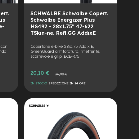
rt.
SCHWALBE Schwalbe Copert.
us
Schwalbe Energizer Plus
e-
HS492 - 28x1.75" 47-622
TSkin-ne. Refl.GG AddixE
 con
Copertone e-bike 28x1.75 Addix E,
anda
GreenGuard antiforatura, riflettente,
scorrevole e grip, ECE-R75.
Prezzo
20,10 €
Prezzo
34,90 €
speciale
normale
IN STOCK!
SPEDIZIONE IN 24 ORE
AGGIUNGI
ALLA
AGGIUNGI
LISTA
AL
DESIDERI
CONFRONTO