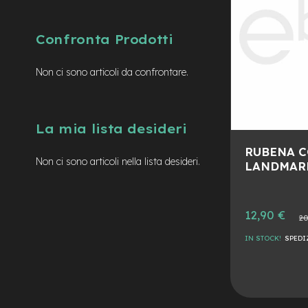
mozzo
e-
MTB
Confronta Prodotti
Enduro
e-
Non ci sono articoli da confrontare.
Urban
e-
Trekking
PRO
La mia lista desideri
e-
City
RUBENA 
bike
Non ci sono articoli nella lista desideri.
LANDMARK
motore
a
mozzo
Prezzo
12,90 €
Prezz
20
Motore
speciale
norma
centrale
IN STOCK!
SPEDI
e-
AGGIUNGI
Gravel
ALLA
AGGIUNGI
e-
Fat