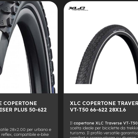
ALLA
AGGIUNGI
LISTA
AL
DESIDERI
CONFRONTO
E COPERTONE
XLC COPERTONE TRAVE
SER PLUS 50-622
VT-T50 66-622 28X1.6
Il
copertone XLC Traverse VT-T50
scelta ideale per biciclette da trekk
atile 28x2.00 per urbano e
turismo. Il profilo versatile garantis
 reflex, compatibile e-bike
comfort e scorrevolezza su diverse