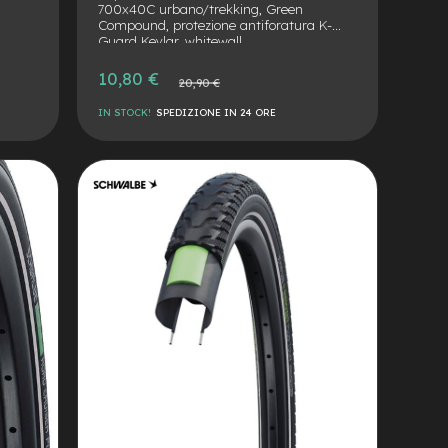
700x40C urbano/trekking, Green
Compound, protezione antiforatura K-
Guard Kevlar, whitewall.
ezza,
Prezzo
10,80 €
Prezzo
20,90 €
speciale
normale
IN STOCK!
SPEDIZIONE IN 24 ORE
AGGIUNGI
ALLA
AGGIUNGI
LISTA
AL
DESIDERI
CONFRONTO