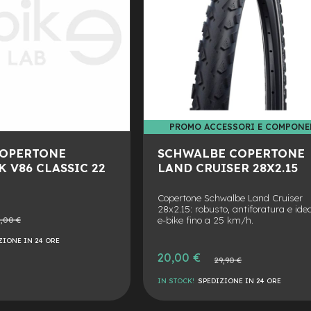
MO ACCESSORI E COMPONENTI
PROMO ACCESSORI E COMPONE
COPERTONE
SCHWALBE COPERTONE
 V86 CLASSIC 22
LAND CRUISER 28X2.15
Copertone Schwalbe Land Cruiser
28x2.15: robusto, antiforatura e ide
o
e-bike fino a 25 km/h.
,00 €
le
ZIONE IN 24 ORE
Prezzo
20,00 €
Prezzo
29,90 €
speciale
normale
IN STOCK!
SPEDIZIONE IN 24 ORE
AGGIUNGI