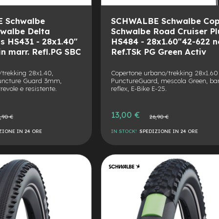
 Schwalbe
SCHWALBE Schwalbe Cope
hwalbe Delta
Schwalbe Road Cruiser Pl
us HS431 - 28x1.40"
HS484 - 28x1.60"42-622 n
in marr. Refl.PG SBC
Ref.TSk PG Green Activ
/trekking 28x1.40,
Copertone urbano/trekking 28x1.60
Puncture Guard 3mm,
PunctureGuard, mescola Green, b
rrevole e resistente.
reflex, E-Bike E-25.
Prezzo
13,00 €
o
Prezzo
,90 €
26,90 €
speciale
le
normale
ZIONE IN 24 ORE
IN STOCK!
SPEDIZIONE IN 24 ORE
AGGIUNGI
ALLA
AGGIUNGI
LISTA
AL
DESIDERI
CONFRONTO