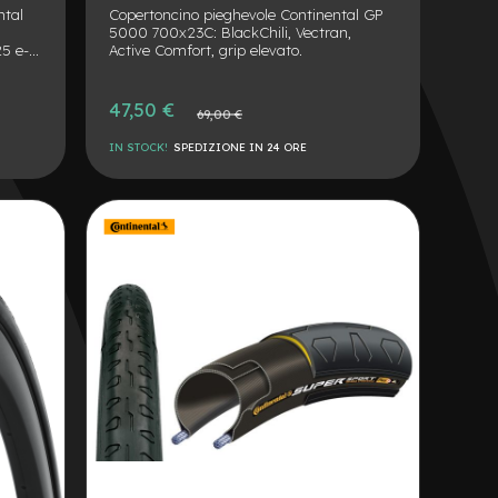
ntal
Copertoncino pieghevole Continental GP
5000 700x23C: BlackChili, Vectran,
25 e-
Active Comfort, grip elevato.
Prezzo
47,50 €
Prezzo
69,00 €
speciale
normale
IN STOCK!
SPEDIZIONE IN 24 ORE
AGGIUNGI
ALLA
AGGIUNGI
LISTA
AL
DESIDERI
CONFRONTO