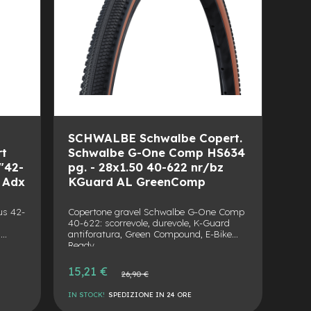
SCHWALBE Schwalbe Copert.
rt
Schwalbe G-One Comp HS634
"42-
pg. - 28x1.50 40-622 nr/bz
G Adx
KGuard AL GreenComp
us 42-
Copertone gravel Schwalbe G-One Comp
40-622: scorrevole, durevole, K-Guard
,
antiforatura, Green Compound, E-Bike
Ready.
Prezzo
15,21 €
Prezzo
26,90 €
speciale
normale
IN STOCK!
SPEDIZIONE IN 24 ORE