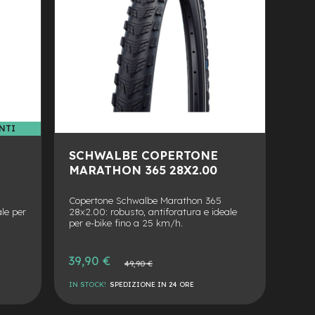
NTI
PROMO ACCESSORI E COMPONENTI
SCHWALBE COPERTONE
MARATHON 365 28X2.00
Copertone Schwalbe Marathon 365
ale per
28x2.00: robusto, antiforatura e ideale
per e-bike fino a 25 km/h.
Prezzo
39,90 €
Prezzo
49,90 €
speciale
normale
IN STOCK!
SPEDIZIONE IN 24 ORE
AGGIUNGI