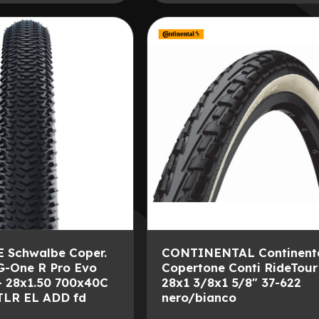
AGGIUNGI
ALLA
AGGIUNGI
LISTA
AL
DESIDERI
CONFRONTO
Schwalbe Coper.
CONTINENTAL Continent
G-One R Pro Evo
Copertone Conti RideTour
- 28x1.50 700x40C
28x1 3/8x1 5/8" 37-622
 TLR EL ADD fd
nero/bianco