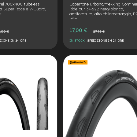
vel 700x40C tubeless
Copertone urbano/trekking Contine
sa Super Race e V-Guard,
RideTour 37-622 nero/bianco,
.
antiforatura, alto chilometraggio, E
bike.
Prezzo
17,00 €
o
Prezzo
,00 €
27,95 €
speciale
le
normale
ZIONE IN 24 ORE
IN STOCK!
SPEDIZIONE IN 24 ORE
AGGIUNGI
ALLA
AGGIUNGI
LISTA
AL
DESIDERI
CONFRONTO