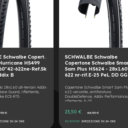
Schwalbe Copert.
SCHWALBE Schwalbe
Hurricane HS499
Copertone Schwalbe Sma
1.60"42-622ne-Ref.Sk
Sam Plus HS624 - 28x1.60
ddix B
622 nr-rif.E-25 PeL DD G
o 28x1.60 all-terrain Addix
Copertone Schwalbe Smart Sam Pl
ace Guard, riflettente,
622 versatile, antiforatura
ke ECE-R75.
DoubleDefense, Addix Performance
riflettente, E-25.
Prezzo
23,50 €
o
Prezzo
,90 €
44,90 €
speciale
le
normale
ZIONE IN 24 ORE
IN STOCK!
SPEDIZIONE IN 24 ORE