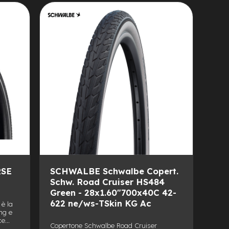
ALLA
AGGIUNGI
LISTA
AL
DESIDERI
CONFRONTO
RSE
SCHWALBE Schwalbe Copert.
Schw. Road Cruiser HS484
Green - 28x1.60"700x40C 42-
622 ne/ws-TSkin KG Ac
è la
ing e
ce
Copertone Schwalbe Road Cruiser