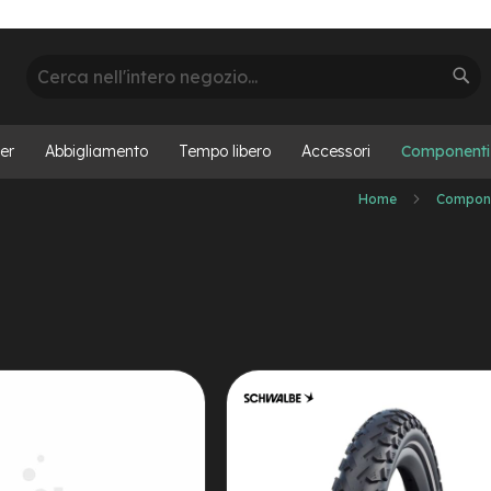
Cerca
Cer
er
Abbigliamento
Tempo libero
Accessori
Componenti
Home
Compon