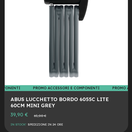
M
DESI
CON
o
t
o
r
e
c
e
n
t
r
a
l
e
e
-
OMPONENTI
PROMO ACCESSORI E COMPONENTI
PROMO AC
G
r
ABUS LUCCHETTO BORDO 6055C LITE
a
60CM MINI GREY
v
Prezzo
39,90 €
e
Prezzo
65,00 €
speciale
normale
l
IN STOCK!
SPEDIZIONE IN 24 ORE
e