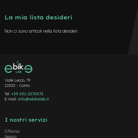
i
n
o
La mia lista desideri
B
a
Non ci sono articoli nella lista desideri.
t
t
e
r
i
e
m
o
n
Viale Lecco, 79
o
22100 - Como
p
Tel.
+39 031-2270072
a
E-mail:
info@ebikelab.it
t
t
Instagram
FaceBook
YouTube
i
n
I nostri servizi
o
Officina
B
Negozi