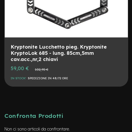
s
o
r
i
A
l
i
m
Kryptonite Lucchetto pieg. Kryptonite
e
KryptoLok 685 - lung. 85cm,5mm
n
cav.acc.,nr,2 chiavi
t
a
Prezzo
59,00 €
Prezzo
102,95 €
t
speciale
normale
o
IN STOCK!
SPEDIZIONE IN 48/72 ORE
r
i
m
o
n
o
p
Confronta Prodotti
a
t
t
Non ci sono articoli da confrontare.