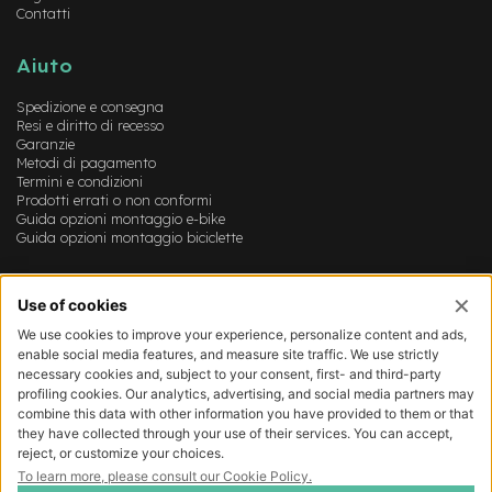
o
Contatti
r
s
Aiuto
e
m
Spedizione e consegna
o
Resi e diritto di recesso
n
Garanzie
o
Metodi di pagamento
p
Termini e condizioni
a
Prodotti errati o non conformi
t
Guida opzioni montaggio e-bike
t
Guida opzioni montaggio biciclette
i
n
Account
o
C
Login
Registrazione
a
Il mio account
m
Lista dei desideri
e
r
e
d
'
A