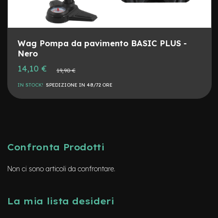
o
e
-
F
Wag Pompa da pavimento BASIC PLUS -
a
Nero
t
Prezzo
14,10 €
B
Prezzo
19,90 €
speciale
normale
i
k
IN STOCK!
SPEDIZIONE IN 48/72 ORE
e
U
s
a
t
o
Confronta Prodotti
B
i
Non ci sono articoli da confrontare.
c
i
M
La mia lista desideri
u
s