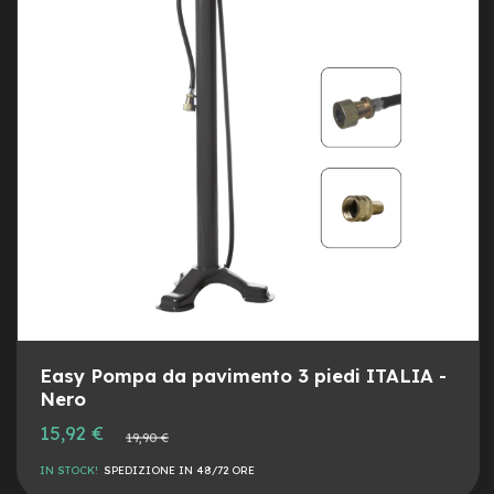
M
o
DESI
CON
t
o
r
e
c
e
n
t
r
a
l
e
e
-
G
r
Easy Pompa da pavimento 3 piedi ITALIA -
a
Nero
v
e
Prezzo
15,92 €
Prezzo
19,90 €
speciale
l
normale
IN STOCK!
SPEDIZIONE IN 48/72 ORE
e