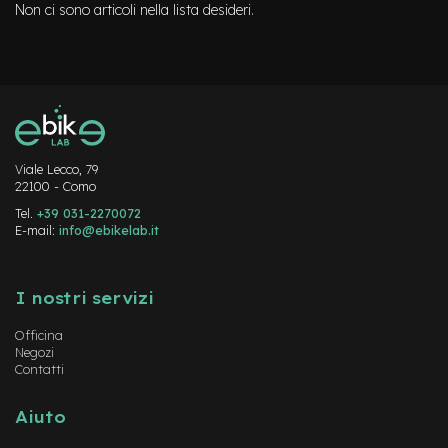
c
Non ci sono articoli nella lista desideri.
o
l
a
r
i
U
s
a
t
Viale Lecco, 79
o
22100 - Como
Tel.
+39 031-2270072
Bike
E-mail:
info@ebikelab.it
B
Instagram
FaceBook
YouTube
a
m
I nostri servizi
b
i
Officina
n
Negozi
o
Contatti
C
Aiuto
i
t