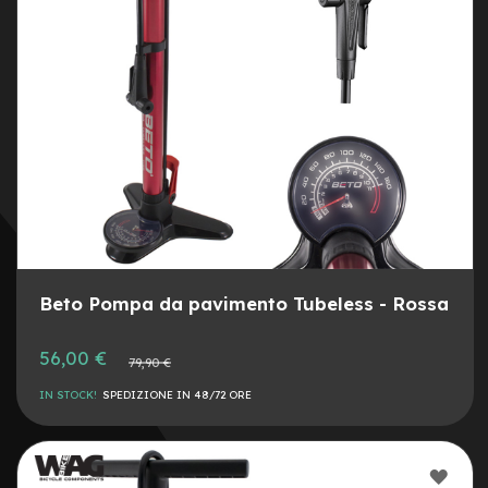
e
a
m
o
z
z
o
e
-
B
i
k
e
C
Beto Pompa da pavimento Tubeless - Rossa
a
r
g
Prezzo
56,00 €
Prezzo
79,90 €
o
speciale
normale
IN STOCK!
SPEDIZIONE IN 48/72 ORE
e
-
K
i
AGG