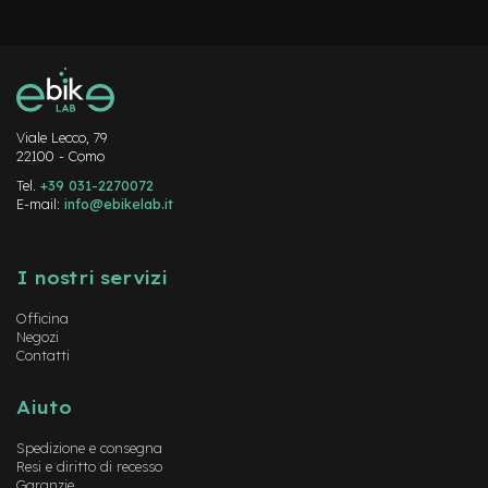
v
o
l
i
M
o
Viale Lecco, 79
t
22100 - Como
o
r
Tel.
+39 031-2270072
e
E-mail:
info@ebikelab.it
c
e
Instagram
FaceBook
YouTube
n
I nostri servizi
t
r
Officina
a
Negozi
l
Contatti
e
M
Aiuto
o
t
Spedizione e consegna
o
Resi e diritto di recesso
r
Garanzie