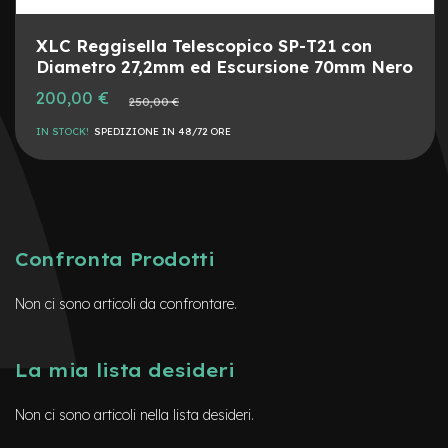
M
o
t
XLC Reggisella Telescopico SP-T21 con
o
Diametro 27,2mm ed Escursione 70mm Nero
r
e
Prezzo
200,00 €
Prezzo
250,00 €
speciale
a
normale
m
IN STOCK!
SPEDIZIONE IN 48/72 ORE
o
z
z
o
e
-
Confronta Prodotti
B
i
Non ci sono articoli da confrontare.
k
e
P
i
La mia lista desideri
e
g
Non ci sono articoli nella lista desideri.
h
e