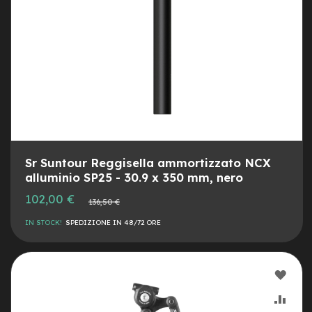
e
-
C
i
t
y
b
i
k
e
m
Sr Suntour Reggisella ammortizzato NCX
o
alluminio SP25 - 30.9 x 350 mm, nero
t
o
Prezzo
102,00 €
Prezzo
136,50 €
r
speciale
normale
e
IN STOCK!
SPEDIZIONE IN 48/72 ORE
a
m
o
z
AGG
z
o
ALLA
AGG