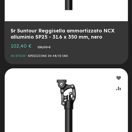
n
d
u
r
o
Sr Suntour Reggisella ammortizzato NCX
e
alluminio SP25 - 31.6 x 350 mm, nero
-
Prezzo
102,40 €
Prezzo
U
136,50 €
speciale
normale
r
IN STOCK!
SPEDIZIONE IN 48/72 ORE
b
a
n
AGG
e
-
ALLA
AGG
T
r
LIST
AL
e
k
DESI
CON
k
i
n
g