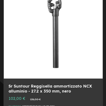
M
LIST
AL
o
t
DESI
CON
o
r
e
c
e
n
t
r
a
l
e
e
-
G
r
a
Sr Suntour Reggisella ammortizzato NCX
v
alluminio - 27.2 x 350 mm, nero
e
l
Prezzo
102,00 €
Prezzo
136,50 €
speciale
normale
e