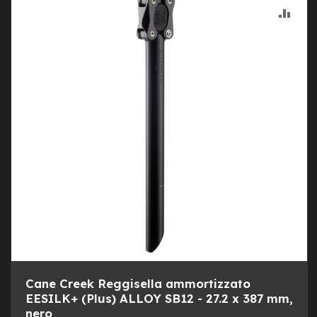
B
ALLA
AGG
F
r
LIST
AL
o
n
DESI
CON
t
/
H
a
r
d
t
a
i
l
m
o
t
o
r
e
Cane Creek Reggisella ammortizzato
c
e
EESILK+ (Plus) ALLOY SB12 - 27.2 x 387 mm,
n
nero