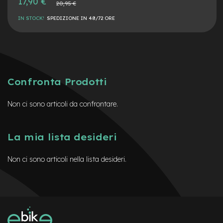
17,90 €
Prezzo
t
20,95 €
speciale
normale
r
IN STOCK!
SPEDIZIONE IN 48/72 ORE
a
l
e
m
o
t
Confronta Prodotti
o
r
e
Non ci sono articoli da confrontare.
a
m
o
La mia lista desideri
z
z
o
Non ci sono articoli nella lista desideri.
e
-
M
T
B
E