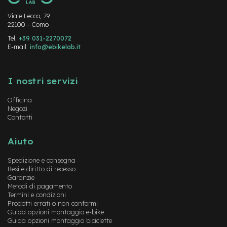
n
d
Viale Lecco, 79
u
22100 - Como
r
Tel.
+39 031-2270072
o
E-mail:
info@ebikelab.it
e
Instagram
FaceBook
YouTube
-
U
I nostri servizi
r
b
Officina
a
Negozi
n
Contatti
e
Aiuto
-
T
Spedizione e consegna
r
Resi e diritto di recesso
e
Garanzie
k
Metodi di pagamento
k
Termini e condizioni
i
Prodotti errati o non conformi
n
Guida opzioni montaggio e-bike
g
Guida opzioni montaggio biciclette