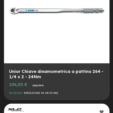
e
a
m
o
z
z
o
e
-
B
i
k
e
C
Unior Chiave dinamometrica a pattino 264 -
a
1/4 x 2 - 24Nm
r
g
Prezzo
106,00 €
Prezzo
o
148,99 €
speciale
normale
IN STOCK!
SPEDIZIONE IN 48/72 ORE
e
-
K
i
AGG