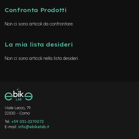
y
B
Confronta Prodotti
i
k
Non ci sono articoli da confrontare.
e
B
M
La mia lista desideri
X
Non ci sono articoli nella lista desideri.
M
T
B
M
t
b
F
u
Viale Lecco, 79
l
22100 - Como
l
Tel.
+39 031-2270072
E-mail:
info@ebikelab.it
M
t
Instagram
FaceBook
YouTube