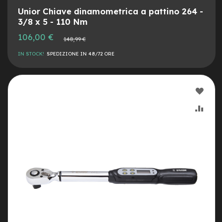
M
o
Unior Chiave dinamometrica a pattino 264 -
t
3/8 x 5 - 110 Nm
o
Prezzo
106,00 €
r
Prezzo
148,99 €
speciale
normale
e
a
IN STOCK!
SPEDIZIONE IN 48/72 ORE
m
o
z
AGG
z
o
ALLA
AGG
e
LIST
AL
-
B
DESI
CON
i
k
e
P
i
e
g
h
e