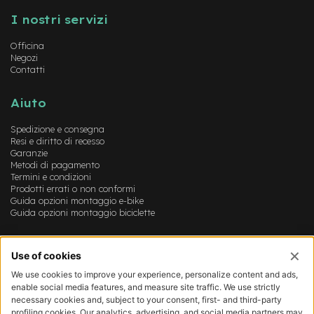
b
F
I nostri servizi
r
o
Officina
n
Negozi
t
Contatti
B
Aiuto
i
c
i
Spedizione e consegna
p
Resi e diritto di recesso
Garanzie
i
Metodi di pagamento
e
Termini e condizioni
g
Prodotti errati o non conformi
h
Guida opzioni montaggio e-bike
e
Guida opzioni montaggio biciclette
v
o
l
Account
i
Login
B
Registrazione
i
Il mio account
c
Lista dei desideri