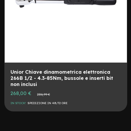
c
o
l
a
r
i
U
s
a
t
o
Bike
Unior Chiave dinamometrica elettronica
B
266B 1/2 - 4.3-85Nm, bussole e inserti bit
a
non inclusi
m
b
Prezzo
268,00 €
Prezzo
286,99 €
i
speciale
normale
n
IN STOCK!
SPEDIZIONE IN 48/72 ORE
o
C
i
t