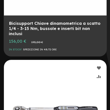
o
e
-
F
Bicisupport Chiave dinamometrica a scatto
a
1/4 - 3-15 Nm, bussole e inserti bit non
t
inclusi
B
i
Prezzo
156,00 €
Prezzo
195,00 €
k
speciale
normale
e
IN STOCK!
SPEDIZIONE IN 48/72 ORE
U
s
a
t
AGG
o
ALLA
AGG
B
i
LIST
AL
c
i
DESI
CON
M
u
s