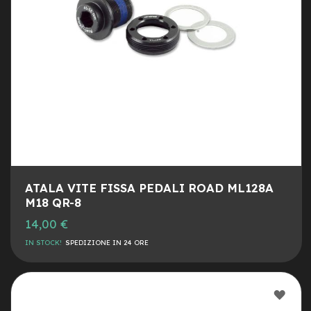
a
i
n
e
-
M
T
B
S
u
p
e
r
l
ATALA VITE FISSA PEDALI ROAD ML128A
i
M18 QR-8
g
14,00 €
h
t
IN STOCK!
SPEDIZIONE IN 24 ORE
e
-
M
AGG
T