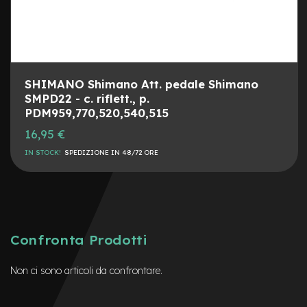
e
r
i
e
M
e
t
SHIMANO Shimano Att. pedale Shimano
a
SMPD22 - c. riflett., p.
l
PDM959,770,520,540,515
l
i
16,95 €
c
h
IN STOCK!
SPEDIZIONE IN 48/72 ORE
e
P
a
s
t
Confronta Prodotti
i
g
l
Non ci sono articoli da confrontare.
i
e
m