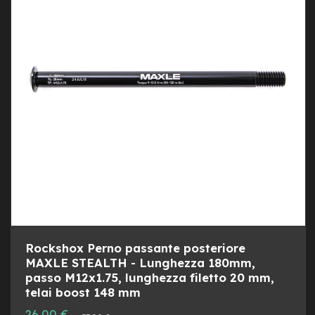
LIST
AL
M
o
DESI
CON
t
o
r
e
c
e
n
t
r
a
l
e
e
-
G
r
Rockshox Perno passante posteriore
a
v
MAXLE STEALTH - Lunghezza 180mm,
e
passo M12x1.75, lunghezza filetto 20 mm,
l
telai boost 148 mm
Prezzo
e
26,00 €
Prezzo