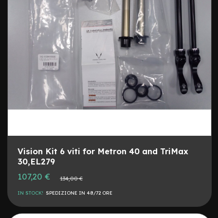
e
m
i
s
u
r
e
D
i
s
c
h
i
m
o
n
Vision Kit 6 viti for Metron 40 and TriMax
o
30,EL279
p
a
Prezzo
107,20 €
Prezzo
134,00 €
t
speciale
normale
t
IN STOCK!
SPEDIZIONE IN 48/72 ORE
i
n
o