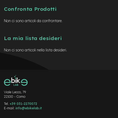
B
F
Confronta Prodotti
r
o
n
Non ci sono articoli da confrontare.
t
/
H
La mia lista desideri
a
r
d
Non ci sono articoli nella lista desideri.
t
a
i
l
m
o
t
o
Viale Lecco, 79
r
22100 - Como
e
Tel.
+39 031-2270072
c
E-mail:
info@ebikelab.it
e
n
Instagram
FaceBook
YouTube