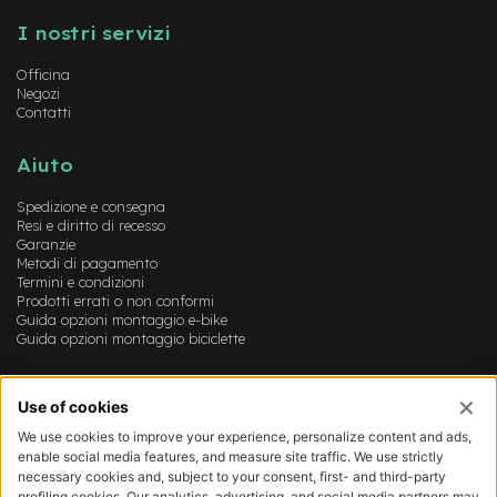
t
r
I nostri servizi
a
l
Officina
e
Negozi
Contatti
m
o
Aiuto
t
o
Spedizione e consegna
r
Resi e diritto di recesso
e
Garanzie
a
Metodi di pagamento
m
Termini e condizioni
o
Prodotti errati o non conformi
z
Guida opzioni montaggio e-bike
z
Guida opzioni montaggio biciclette
o
e
Account
-
M
Login
T
Registrazione
B
Il mio account
E
Lista dei desideri