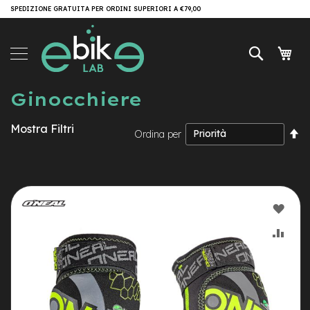
Salta
SPEDIZIONE GRATUITA PER ORDINI SUPERIORI A €79,00
Brand
al
contenuto
e-
Cerca
Carr
Bike
e
Ginocchiere
-
M
T
Mostra Filtri
B
I
Ordina per
la
e
di
-
de
M
T
AGG
B
A
ALLA
AGG
l
l
LIST
AL
M
o
DESI
CON
u
n
t