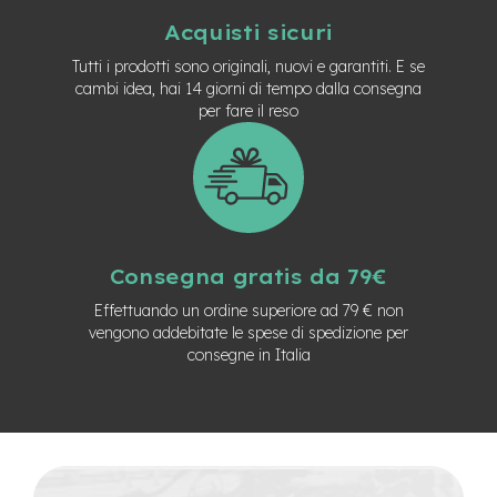
M
o
Acquisti sicuri
t
Tutti i prodotti sono originali, nuovi e garantiti. E se
o
cambi idea, hai 14 giorni di tempo dalla consegna
r
e
per fare il reso
c
e
n
t
r
a
l
e
Consegna gratis da 79€
Effettuando un ordine superiore ad 79 € non
e
-
vengono addebitate le spese di spedizione per
G
consegne in Italia
r
a
v
e
l
e