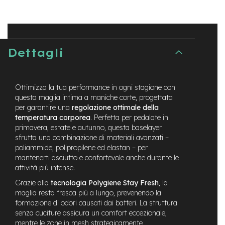
t
r
a
l
e
Dettagli
m
o
t
o
Ottimizza la tua performance in ogni stagione con
r
questa maglia intima a maniche corte, progettata
e
per garantire una
regolazione ottimale della
a
temperatura corporea
. Perfetta per pedalate in
m
primavera, estate e autunno, questa baselayer
o
sfrutta una combinazione di materiali avanzati –
z
poliammide, polipropilene ed elastan – per
z
mantenerti asciutto e confortevole anche durante le
o
attività più intense.
e
Grazie alla
tecnologia Polygiene Stay Fresh
, la
-
maglia resta fresca più a lungo, prevenendo la
M
formazione di odori causati dai batteri. La struttura
T
senza cuciture assicura un comfort eccezionale,
B
E
mentre le zone in mesh strategicamente