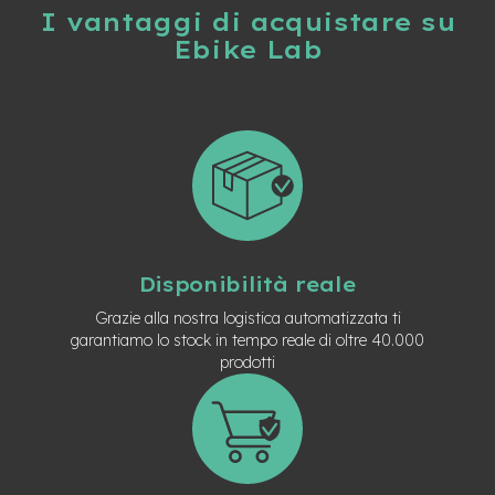
I vantaggi di acquistare su
e
-
Ebike Lab
C
i
t
y
b
i
k
e
m
o
Disponibilità reale
t
o
Grazie alla nostra logistica automatizzata ti
r
garantiamo lo stock in tempo reale di oltre 40.000
e
prodotti
a
m
o
z
z
o