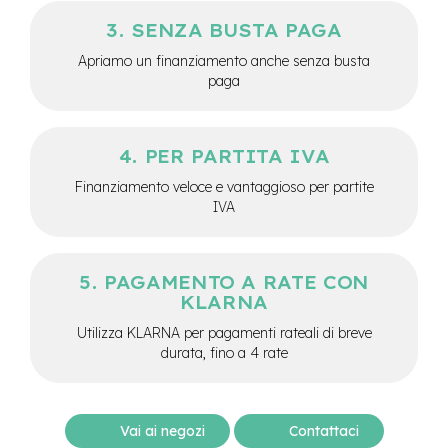
M
o
SENZA BUSTA PAGA
t
o
Apriamo un finanziamento anche senza busta
r
paga
e
a
m
o
PER PARTITA IVA
z
z
Finanziamento veloce e vantaggioso per partite
o
IVA
e
-
B
PAGAMENTO A RATE CON
i
KLARNA
k
e
Utilizza KLARNA per pagamenti rateali di breve
P
durata, fino a 4 rate
i
e
g
h
Vai ai negozi
Contattaci
e