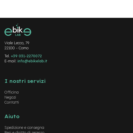
v
o
l
i
M
o
t
Viale Lecco, 79
o
22100 - Como
r
e
Tel.
+39 031-2270072
E-mail:
c
info@ebikelab.it
e
Instagram
n
FaceBook
YouTube
t
I nostri servizi
r
a
Officina
l
Negozi
e
Contatti
M
o
Aiuto
t
o
Spedizione e consegna
r
Resi e diritto di recesso