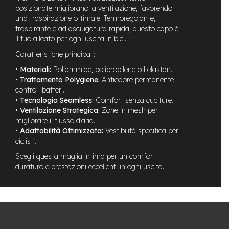
n
posizionate migliorano la ventilazione, favorendo
d
una traspirazione ottimale. Termoregolante,
u
traspirante e ad asciugatura rapida, questo capo è
r
il tuo alleato per ogni uscita in bici.
o
Caratteristiche principali:
e
•
Materiali:
Poliammide, polipropilene ed elastan.
-
•
Trattamento Polygiene:
Antiodore permanente
U
contro i batteri.
r
b
•
Tecnologia Seamless:
Comfort senza cuciture.
a
•
Ventilazione Strategica:
Zone in mesh per
n
migliorare il flusso d’aria.
•
Adattabilità Ottimizzata:
Vestibilità specifica per
e
ciclisti.
-
T
Scegli questa maglia intima per un comfort
r
duraturo e prestazioni eccellenti in ogni uscita.
e
k
k
i
n
g