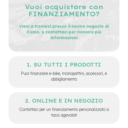
-
Vuoi acquistare con
F
FINANZIAMENTO?
a
t
B
Vieni a trovarci presso il nostro negozio di
i
Como, o contattaci per ricevere più
k
informazioni
e
M
o
t
SU TUTTI I PRODOTTI
o
r
Puoi finanziare e-bike, monopattini, accessori, e
e
abbigliamento
c
e
n
t
ONLINE E IN NEGOZIO
r
a
Contattaci per un finanziamento personalizzato a
l
tassi agevolati
e