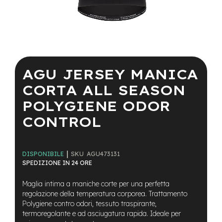
a
i
n
e
Vai
-
all'inizio
M
della
AGU JERSEY MANICA
T
galleria
B
di
CORTA ALL SEASON
S
immagini
u
POLYGIENE ODOR
p
e
CONTROL
r
l
i
g
SKU
AGU473131
DISPONIBILE
h
SPEDIZIONE IN 24 ORE
t
Maglia intima a maniche corte per una perfetta
e
regolazione della temperatura corporea. Trattamento
-
Polygiene contro odori, tessuto traspirante,
M
termoregolante e ad asciugatura rapida. Ideale per
T