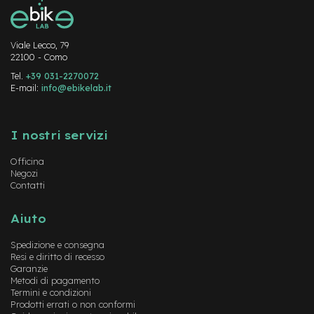
-
F
a
Viale Lecco, 79
t
22100 - Como
B
i
Tel.
+39 031-2270072
k
E-mail:
info@ebikelab.it
e
Instagram
FaceBook
YouTube
M
I nostri servizi
o
t
Officina
o
Negozi
r
Contatti
e
c
e
Aiuto
n
t
Spedizione e consegna
r
Resi e diritto di recesso
a
Garanzie
l
Metodi di pagamento
e
Termini e condizioni
Prodotti errati o non conformi