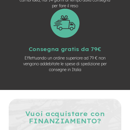
n
per fare il reso
d
u
r
o
e
-
U
Consegna gratis da 79€
r
b
Effettuando un ordine superiore ad 79 € non
a
vengono addebitate le spese di spedizione per
n
consegne in Italia
e
-
T
r
e
k
k
Vuoi acquistare con
i
FINANZIAMENTO?
n
g