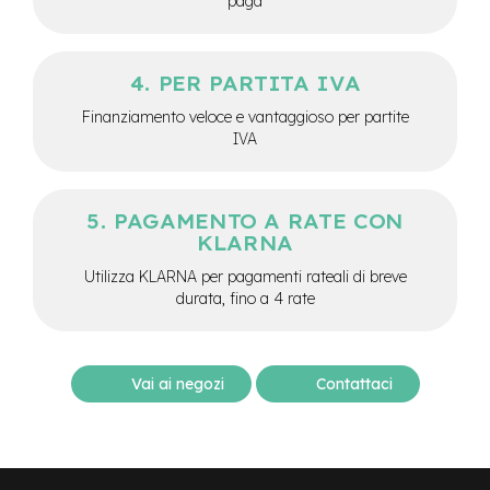
paga
M
o
t
o
PER PARTITA IVA
r
e
Finanziamento veloce e vantaggioso per partite
c
IVA
e
n
t
r
PAGAMENTO A RATE CON
a
KLARNA
l
e
Utilizza KLARNA per pagamenti rateali di breve
durata, fino a 4 rate
e
-
G
r
Vai ai negozi
Contattaci
a
v
e
l
e