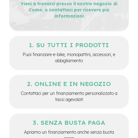
Vieni a trovarci presso il nostro negozio di
e
Como, o contattaci per ricevere più
-
informazioni
C
i
t
y
b
SU TUTTI I PRODOTTI
i
k
Puoi finanziare e-bike, monopattini, accessori, e
e
abbigliamento
m
o
t
ONLINE E IN NEGOZIO
o
r
Contattaci per un finanziamento personalizzato a
e
tassi agevolati
a
m
o
z
SENZA BUSTA PAGA
z
o
Apriamo un finanziamento anche senza busta