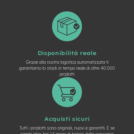
t
r
a
l
e
m
o
t
o
Disponibilità reale
r
e
Grazie alla nostra logistica automatizzata ti
a
garantiamo lo stock in tempo reale di oltre 40.000
m
prodotti
o
z
z
o
e
-
M
Acquisti sicuri
T
B
Tutti i prodotti sono originali, nuovi e garantiti. E se
E
cambi idea, hai 14 giorni di tempo dalla consegna