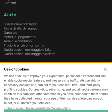
M
Contatti
o
t
o
Aiuto
r
e
Spedizione e consegna
a
Resi e diritto di recesso
m
Garanzie
o
Metodi di pagamento
z
Termini e condizioni
Prodotti errati o non conformi
z
Guida opzioni montaggio e-bike
o
Guida opzioni montaggio biciclette
e
-
Account
B
i
Login
k
Registrazione
e
Il mio account
P
Lista dei desideri
i
e
g
h
e