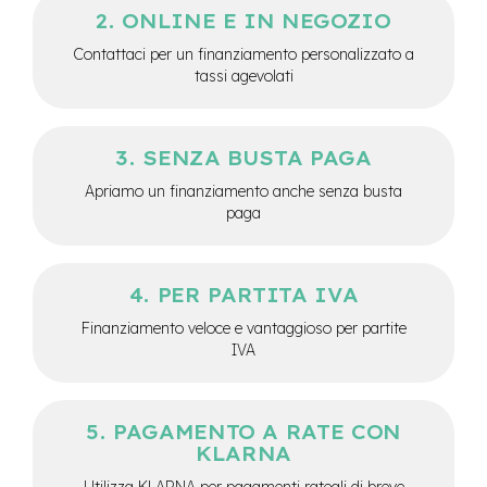
M
ONLINE E IN NEGOZIO
o
t
Contattaci per un finanziamento personalizzato a
o
tassi agevolati
r
e
c
e
SENZA BUSTA PAGA
n
t
Apriamo un finanziamento anche senza busta
r
paga
a
l
e
PER PARTITA IVA
e
-
Finanziamento veloce e vantaggioso per partite
G
IVA
r
a
v
e
PAGAMENTO A RATE CON
l
KLARNA
e
Utilizza KLARNA per pagamenti rateali di breve