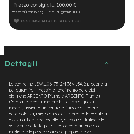
B
100,00 €
F
r
Prezzo più basso negli ultimi 30 giorni:
0,00 €
o
AGGIUNGI ALLA LISTA DESIDERI
n
t
/
H
a
r
d
t
Dettagli
a
i
l
La centralina LSW1106-75-2M 36V 15A è progettata
m
per garantire il massimo rendimento delle bici
o
elettriche ARGENTO Piuma e ARGENTO Piuma+.
t
Compatibile con il motore brushless di questi
o
modelli, assicura un controllo fluido e affidabile
r
della potenza, migliorando l’efficienza della pedalata
e
c
assistita. Facile da installare, questa centralina è la
e
soluzione perfetta per chi desidera mantenere o
n
migliorare le prestazioni della propria e-bike.