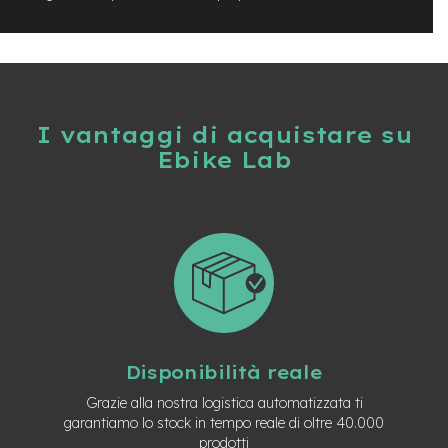
t
r
a
l
e
m
I vantaggi di acquistare su
o
t
Ebike Lab
o
r
e
a
m
o
z
z
o
e
Disponibilità reale
-
M
Grazie alla nostra logistica automatizzata ti
T
garantiamo lo stock in tempo reale di oltre 40.000
B
E
prodotti