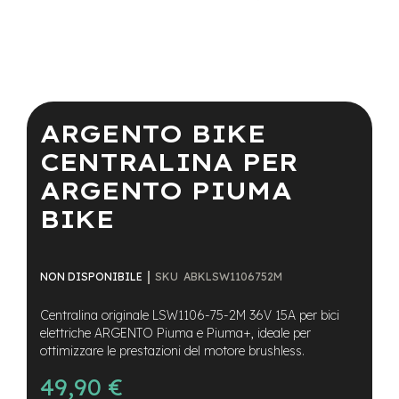
a
i
n
e
Vai
-
all'inizio
M
della
ARGENTO BIKE
T
galleria
B
di
CENTRALINA PER
S
immagini
u
ARGENTO PIUMA
p
e
BIKE
r
l
i
g
SKU
ABKLSW1106752M
NON DISPONIBILE
h
t
Centralina originale LSW1106-75-2M 36V 15A per bici
elettriche ARGENTO Piuma e Piuma+, ideale per
e
ottimizzare le prestazioni del motore brushless.
-
M
49,90 €
T