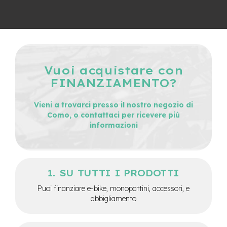
e
-
C
i
t
y
b
Vuoi acquistare con
i
FINANZIAMENTO?
k
e
Vieni a trovarci presso il nostro negozio di
m
Como, o contattaci per ricevere più
o
informazioni
t
o
r
e
a
SU TUTTI I PRODOTTI
m
o
Puoi finanziare e-bike, monopattini, accessori, e
z
abbigliamento
z
o