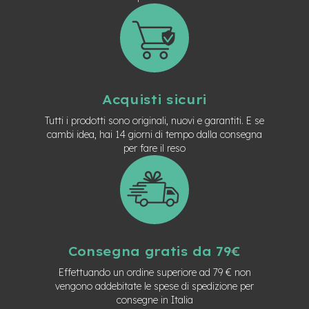
n
d
u
r
o
e
-
Acquisti sicuri
U
Tutti i prodotti sono originali, nuovi e garantiti. E se
r
b
cambi idea, hai 14 giorni di tempo dalla consegna
a
per fare il reso
n
e
-
T
r
e
k
Consegna gratis da 79€
k
i
Effettuando un ordine superiore ad 79 € non
n
vengono addebitate le spese di spedizione per
g
consegne in Italia