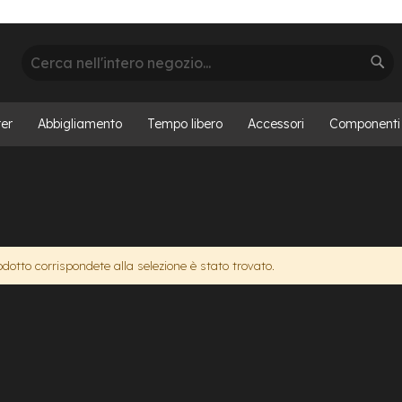
Cerca
Cer
er
Abbigliamento
Tempo libero
Accessori
Componenti
otto corrispondete alla selezione è stato trovato.