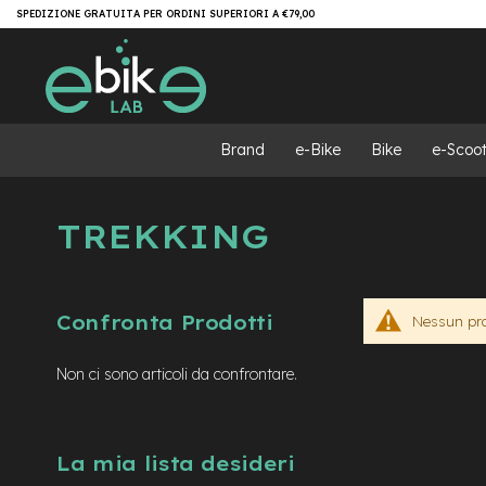
Salta
Brand
SPEDIZIONE GRATUITA PER ORDINI SUPERIORI A €79,00
al
e-
contenuto
Bike
e-
MTB
e-
Brand
e-Bike
Bike
e-Scoot
MTB
All
Mountain
TREKKING
e-
MTB
Super
light
Confronta Prodotti
Nessun prod
e-
MTB
Front/Hardtail
Non ci sono articoli da confrontare.
motore
centrale
motore
La mia lista desideri
a