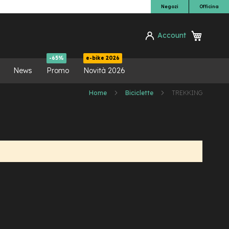
Negozi
Officina
Carrello
Account
ca
-65%
e-bike 2026
News
Promo
Novità 2026
Home
Biciclette
TREKKING