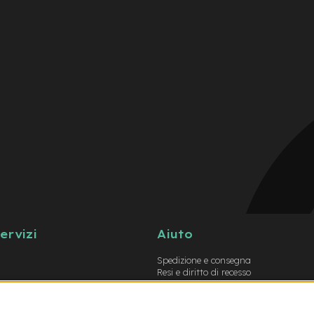
servizi
Aiuto
Spedizione e consegna
Resi e diritto di recesso
Garanzie
Metodi di pagamento
Termini e condizioni