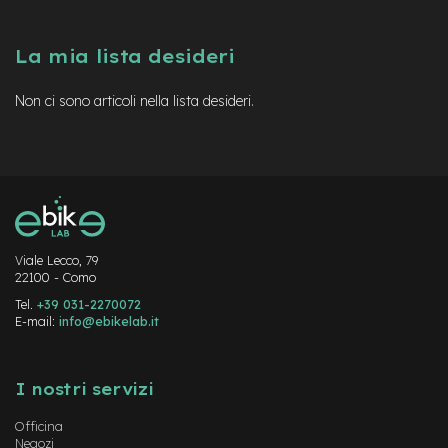
a
i
n
La mia lista desideri
e
Non ci sono articoli nella lista desideri.
-
M
T
B
S
u
p
e
r
Viale Lecco, 79
l
22100 - Como
i
g
Tel.
+39 031-2270072
h
E-mail:
info@ebikelab.it
t
Instagram
FaceBook
YouTube
e
I nostri servizi
-
M
Officina
T
Negozi