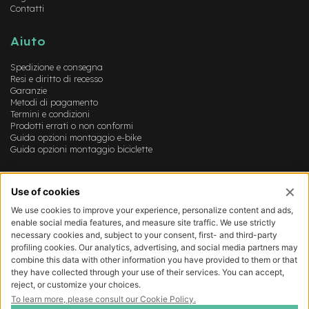
B
Contatti
F
r
o
Aiuto
n
t
Spedizione e consegna
/
Resi e diritto di recesso
H
Garanzie
a
Metodi di pagamento
r
Termini e condizioni
d
Prodotti errati o non conformi
t
Guida opzioni montaggio e-bike
Guida opzioni montaggio biciclette
a
i
l
Account
m
Login
o
Registrazione
t
Il mio account
o
Lista dei desideri
r
e
c
e
n