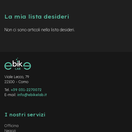
a
i
n
La mia lista desideri
e
Non ci sono articoli nella lista desideri.
-
M
T
B
S
u
p
e
r
Viale Lecco, 79
l
22100 - Como
i
g
Tel.
+39 031-2270072
h
E-mail:
info@ebikelab.it
t
Instagram
FaceBook
YouTube
e
I nostri servizi
-
M
Officina
T
Negozi