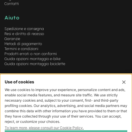
B
Contatti
F
r
o
Aiuto
n
t
Spedizione e consegna
/
Resi e diritto di recesso
H
Garanzie
a
Metodi di pagamento
r
Termini e condizioni
d
Prodotti errati o non conformi
t
Guida opzioni montaggio e-bike
Guida opzioni montaggio biciclette
a
i
l
Account
m
Login
o
Registrazione
t
Il mio account
o
Lista dei desideri
r
e
c
e
n