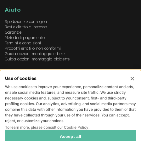
B
F
Aiuto
r
o
Spedizione e consegna
n
Resi e diritto di recesso
t
Garanzie
/
Metodi di pagamento
H
Termini e condizioni
a
Prodotti errati o non conformi
r
Guida opzioni montaggio e-bike
d
Guida opzioni montaggio biciclette
t
a
Account
i
l
Login
Registrazione
m
Il mio account
o
Lista dei desideri
t
o
r
e
c
e
n