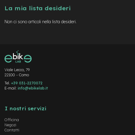
a
La mia lista desideri
i
n
Non ci sono articoli nella lista desideri.
e
-
M
T
B
S
u
p
e
Viale Lecco, 79
22100 - Como
r
l
Tel.
+39 031-2270072
i
E-mail:
info@ebikelab.it
g
h
Instagram
FaceBook
YouTube
t
I nostri servizi
e
-
Officina
M
Negozi
T
Contatti