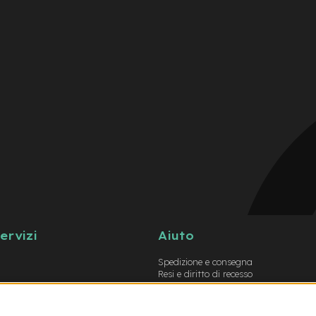
servizi
Aiuto
Spedizione e consegna
Resi e diritto di recesso
Garanzie
Metodi di pagamento
Termini e condizioni