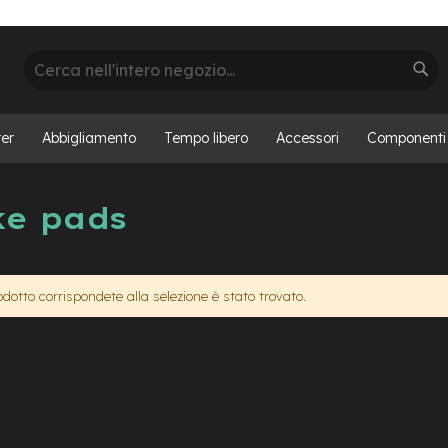
Cerca
Cer
er
Abbigliamento
Tempo libero
Accessori
Componenti
ke pads
otto corrispondete alla selezione è stato trovato.