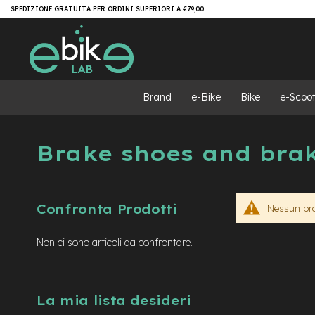
Salta
Brand
SPEDIZIONE GRATUITA PER ORDINI SUPERIORI A €79,00
al
e-
contenuto
Bike
e-
MTB
e-
Brand
e-Bike
Bike
e-Scoot
MTB
All
Mountain
Brake shoes and bra
e-
MTB
Super
light
Confronta Prodotti
Nessun prod
e-
MTB
Front/Hardtail
Non ci sono articoli da confrontare.
motore
centrale
motore
La mia lista desideri
a