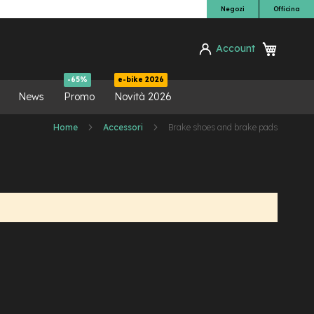
Negozi
Officina
Carrello
Account
ca
-65%
e-bike 2026
News
Promo
Novità 2026
Home
Accessori
Brake shoes and brake pads